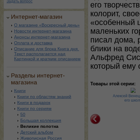
Задать вопрос
его творчест
колорит, сво
Интернет-магазин
«особенный 
О магазине «Воскресный день»
маленьких го
Новости интернет-магазина
Анонсы интернет-магазина
писал дома, 
Оплата и доставка
блики на вод
Описание для блока Книга дня.
Текст располагается над
Альфред Сисл
Картинкой и кратким описанием
который ему 
Разделы интернет-
магазина
Товары этой серии:
Книги
Импрессионизм.
Импрессионизм. Пейзаж.
Алексей Венец
Книги по областям знаний
тюрморт. Великие
Великие полотна
его шко
Книги в подарок
полотна
Книги по сериям
50
Большая коллекция
Великие полотна
Детский альбом
Живописная Россия