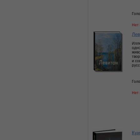
Голо
Нет 
Лев
Илл
одно
живо
твор
и с
русс
Голо
Нет 
Куи