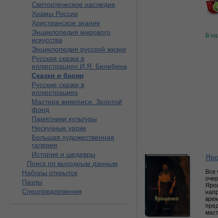
Святоотеческое наследие
Храмы России
Христианское знание
Энциклопедия мирового
В н
искусства
Энциклопедия русской жизни
Русская сказка в
иллюстрациях И.Я. Билибина
Сказки и басни
Русские сказки в
иллюстрациях
Мастера живописи. Золотой
фонд
Памятники культуры
Нескучные уроки
Большая художественная
галерея
История и шедевры
Яро
Поиск по выходным данным
Все 
Наборы открыток
очер
Пазлы
Яро
Спецпредложения
напр
врем
пред
маст