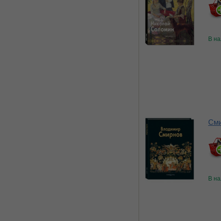
В н
Сми
В н