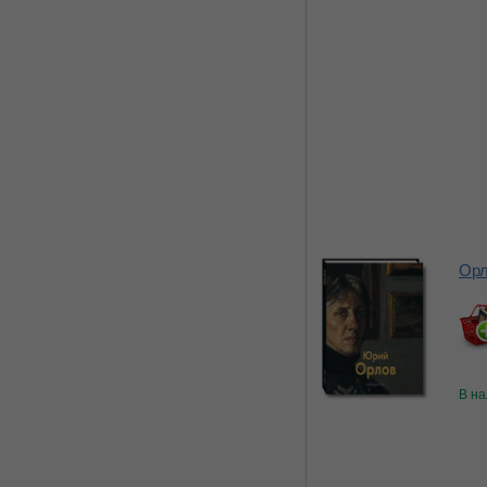
Ор
В н