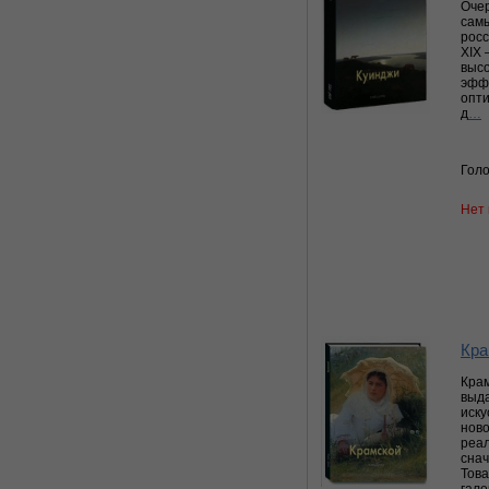
Очер
самы
росс
XIX 
высо
эффе
опти
д
…
Голо
Нет 
Кра
Крам
выда
иску
ново
реал
снач
Тов