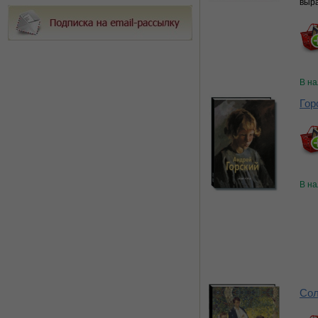
выра
В н
Гор
В н
Сол