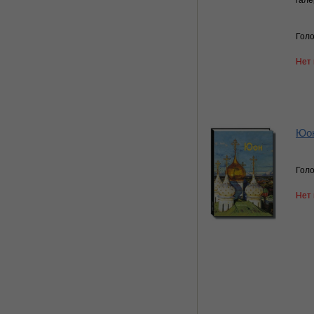
гал
Голо
Нет 
Юон
Голо
Нет 