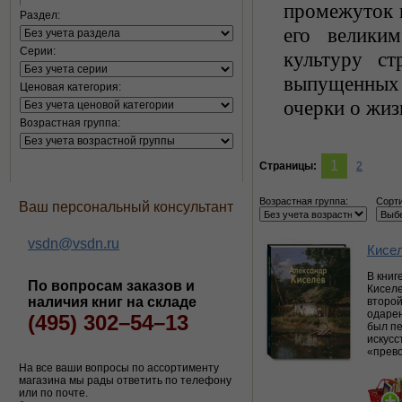
промежуток в
Раздел:
его велики
Серии:
культуру с
выпущенных
Ценовая категория:
очерки о жиз
Возрастная группа:
1
Страницы:
2
Возрастная группа:
Сорти
Ваш персональный консультант
vsdn@vsdn.ru
Кисе
В книг
По вопросам заказов и
Киселе
наличия книг на складе
второй
одарен
(495) 302–54–13
был пе
искусс
«прев
На все ваши вопросы по ассортименту
магазина мы рады ответить по телефону
или по почте.