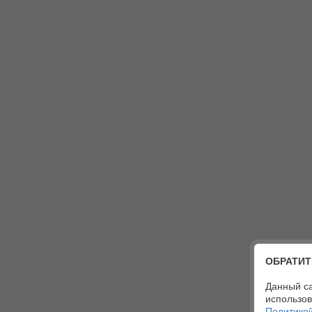
ОБРАТИТ
Данный са
использов
Политико