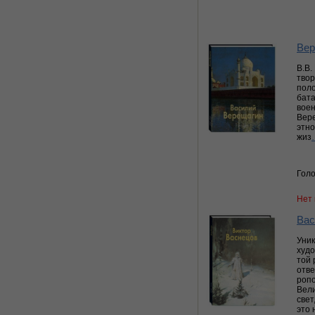
Вер
В.В.
твор
поло
бата
воен
Вере
этно
жиз
Голо
Нет 
Вас
Уник
худо
той 
отве
ропо
Вели
свет
это 