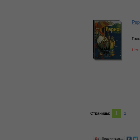
Рер
Голо
Нет 
1
Страницы:
2
Поделиться…