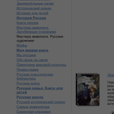
Занимательные науки
Исторический роман
История для детей
История России
Книга героев
Мастера живописи.
Зарубежные художники
Мастера живописи. Русские
художники
Мифы
Моя первая книга
Мы русские
Обо всем на свете
Памятники мировой культуры
Православие
Русская классическая
Дем
библиотека
Пер
Русская книга
реал
Русская семья. Книги для
не п
детей
изоб
Русская школа
обще
обо
Русский исторический роман
кате
Самые знаменитые
Сказочная кладовая