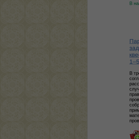
В н
Пар
зад
кве
1–5
В т
сог
рас
случ
пра
пров
соб
прим
мат
про