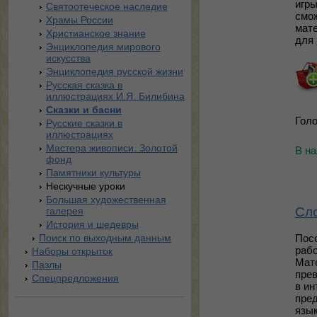
игры
Святоотеческое наследие
смож
Храмы России
мат
Христианское знание
для
Энциклопедия мирового
искусства
Энциклопедия русской жизни
Русская сказка в
иллюстрациях И.Я. Билибина
Сказки и басни
Голо
Русские сказки в
иллюстрациях
Мастера живописи. Золотой
В н
фонд
Памятники культуры
Нескучные уроки
Большая художественная
Сло
галерея
История и шедевры
Поиск по выходным данным
Пос
рабо
Наборы открыток
Мате
Пазлы
прев
Спецпредложения
в ин
пред
язык