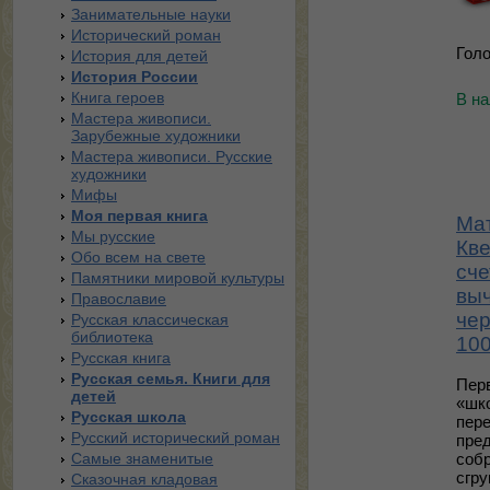
Занимательные науки
Исторический роман
Голо
История для детей
История России
Книга героев
В н
Мастера живописи.
Зарубежные художники
Мастера живописи. Русские
художники
Мифы
Моя первая книга
Мат
Мы русские
Кве
Обо всем на свете
сче
Памятники мировой культуры
выч
Православие
чер
Русская классическая
библиотека
100
Русская книга
Русская семья. Книги для
Перв
детей
«шк
Русская школа
пере
Русский исторический роман
пред
Самые знаменитые
соб
сгру
Сказочная кладовая