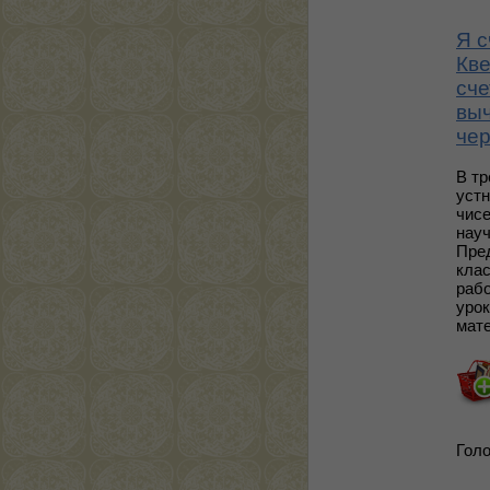
Я с
Кве
сче
выч
чер
В т
устн
чисе
науч
Пред
клас
рабо
урок
мат
Голо