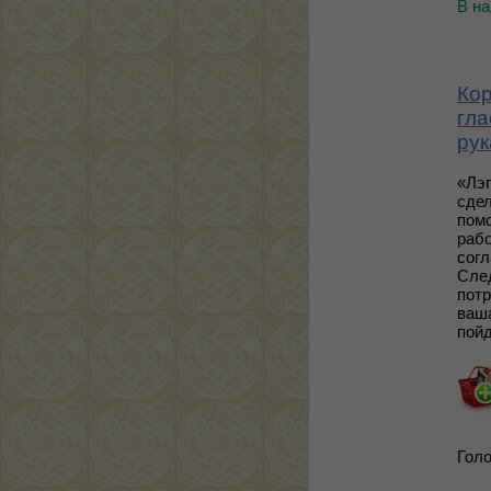
В н
Ко
гла
ру
«Лэп
сде
пом
раб
согл
След
потр
ваша
пойд
Голо