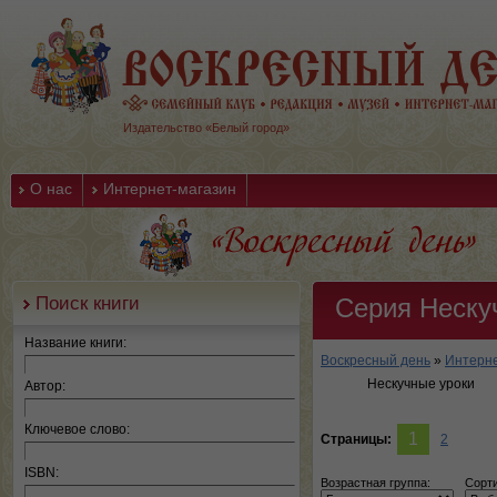
Издательство «Белый город»
О нас
Интернет-магазин
Поиск книги
Серия Неску
Название книги:
Воскресный день
»
Интерне
Нескучные уроки
Автор:
Ключевое слово:
1
Страницы:
2
ISBN:
Возрастная группа:
Сорти