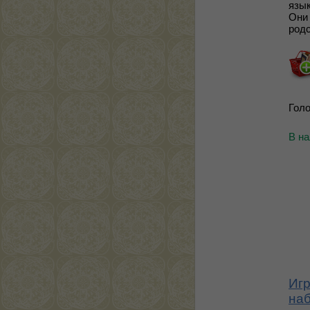
язык
Они 
род
Голо
В н
Иг
наб