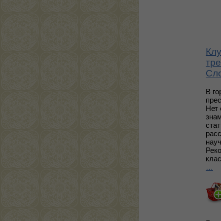
Клу
тре
Сл
В г
прес
Нет 
зна
стат
расс
науч
Рек
кла
…