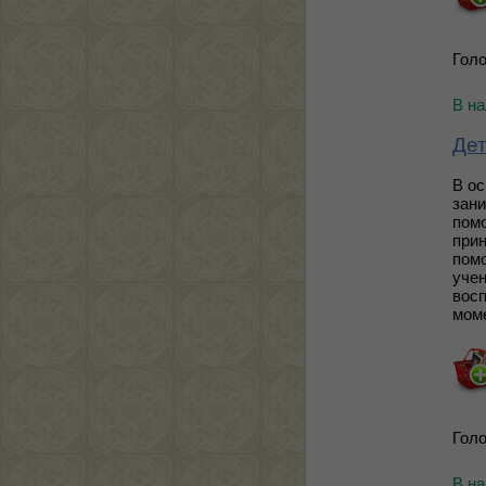
Голо
В н
Дет
В ос
зани
пом
прин
пом
учен
вос
моме
Голо
В н