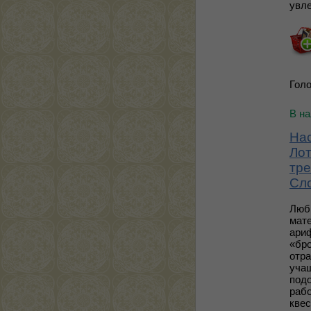
увл
Голо
В н
Нас
Лот
тре
Сл
Люб
мате
ари
«бро
отра
учащ
подо
рабо
квес