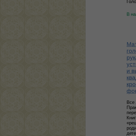
Голо
В н
Ма
гол
рук
уст
и в
ква
кро
фо
Все
Пра
пер
Книг
«рец
роди
дете