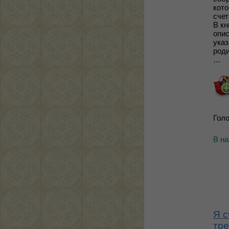
кото
счет
В кн
опис
указ
роди
…
Голо
В н
Я с
тре