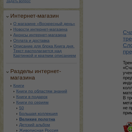
Задать вопрос
Интернет-магазин
О магазине «Воскресный день»
Новости интернет-магазина
Сча
Анонсы интернет-магазина
тре
Оплата и доставка
Сло
Описание для блока Книга дня.
Текст располагается над
пре
Картинкой и кратким описанием
Трен
«Сч
Разделы интернет-
учен
магазина
пре
инд
Книги
колл
Книги по областям знаний
мате
Книги в подарок
В т
Книги по сериям
мет
не 
50
при
Большая коллекция
Великие полотна
Детский альбом
Живописная Россия