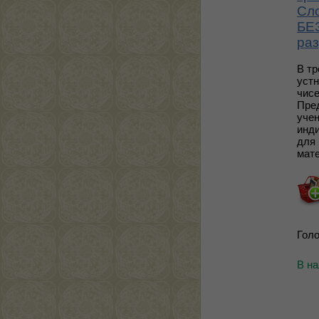
Сл
БЕЗ
раз
В т
устн
чисе
Пре
учен
инди
для 
мате
Голо
В н