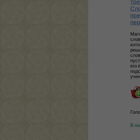
тре
Сло
пре
пер
Мат
слов
кото
реш
слов
пуст
его 
подо
учен
Голо
В н