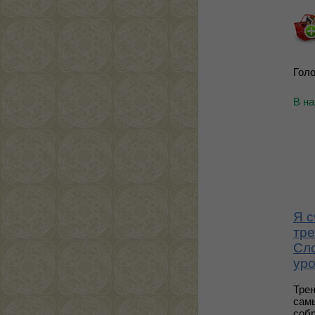
Голо
В н
Я с
тре
Сло
ур
Тре
сам
собр