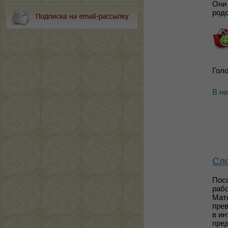
Они 
род
Голо
В н
Сло
Пос
рабо
Мате
прев
в ин
пред