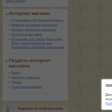
Задать вопрос
Интернет-магазин
О магазине «Воскресный день»
Новости интернет-магазина
Анонсы интернет-магазина
Оплата и доставка
Описание для блока Книга дня.
Текст располагается над
Картинкой и кратким описанием
Разделы интернет-
магазина
Книги
Наборы открыток
Пазлы
ОБ
Спецпредложения
Дан
исп
Пол