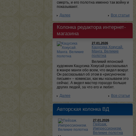
смерть, и его полотна именно так войну и
показывают.
Далее
Все статьи
Колонка редактора интернет-
магазина
27.01.2026
Кацусика Хокусай.
Манга. Великие
полотна
Великий японский
художник Кацусика Хокусай рассказывал
в жанре манги обо всем, что видел вокруг.
Он рассказывал об этом в «рисуночном
письме» – комиксах, как мы называем это
сейчас. А видел мастер гораздо больше
других людей, за что его и любят.
Далее
Все статьи
Авторская колонка ВД
27.01.2026
Пейзаж.
Импрессионизм.
Великие полотна