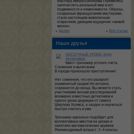
Мастера импрессионизма стремились
запечатлеть реальный мир в его
подвижности и изменчивости. Образы,
созданные французскими мастерами,
стали настоящим живописным
открытием, дающим ощущение «живой
жизни».
Далее
Все статьи
Наши друзья
НЕСКУЧНЫЕ УРОКИ. Клуб
детективов.
Квест-тренажер устного счета.
Сложение и вычитание.
В городе произошло преступление!
Нет сомнения, что его раскроет
знаменитый сыщик! Но интрига
сохранится до конца. Вы можете стать
участниками восьми расследований
всемирно известных детективов и
одного урока дедукции от самого
Шерлока Холмса, а заодно и научиться
быстро считать в уме.
Тренажер идеально подойдет для
коллективных квестов на уроках и
занятиях математических кружков.
Рекомендуемый возраст: 2–4 классы.