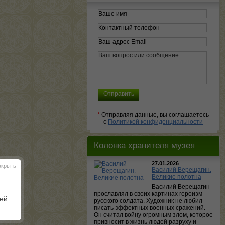
*
Отправляя данные, вы соглашаетесь
с
Политикой конфиденциальности
Колонка хранителя музея
27.01.2026
акрыть
Василий Верещагин.
Великие полотна
Василий Верещагин
прославлял в своих картинах героизм
шей
русского солдата. Художник не любил
писать эффектных военных сражений.
Он считал войну огромным злом, которое
привносит в жизнь людей разруху и