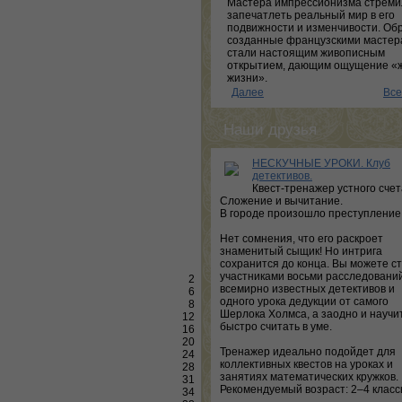
Мастера импрессионизма стреми
запечатлеть реальный мир в его
подвижности и изменчивости. Об
созданные французскими мастер
стали настоящим живописным
открытием, дающим ощущение «
жизни».
Далее
Все
Наши друзья
НЕСКУЧНЫЕ УРОКИ. Клуб
детективов.
Квест-тренажер устного счет
Сложение и вычитание.
В городе произошло преступление
Нет сомнения, что его раскроет
знаменитый сыщик! Но интрига
сохранится до конца. Вы можете с
участниками восьми расследовани
2
всемирно известных детективов и
6
одного урока дедукции от самого
8
Шерлока Холмса, а заодно и научи
12
быстро считать в уме.
16
20
Тренажер идеально подойдет для
24
коллективных квестов на уроках и
28
занятиях математических кружков.
31
Рекомендуемый возраст: 2–4 класс
34