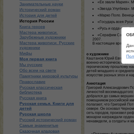
«Ее звали Мария». М.
Занимательные науки
«Звезда Улугбека». М
Исторический роман
История для детей
«Марко Поло. Венеци
История России
«Государь всея Руси И
Книга героев
«Русь и орда». М.: Б
Мастера живописи.
ОБ
«Серафим Саровский.
Зарубежные художники
2007.
Мастера живописи. Русские
В настоящее время – г
Дан
художники
исп
Мифы
о художнике
Пол
Каштанов Юрий Евгеньевич 
Моя первая книга
военно-исторического движ
Мы русские
героическому прошлому наш
Обо всем на свете
детей младшего и среднего
искусстве разных эпох и на
Памятники мировой культуры
Православие
Аннотация
Русская классическая
Григорий Александрович П
библиотека
личностей восемнадцатого 
добрался до самых вершин 
Русская книга
помощником российской им
Русская семья. Книги для
полагают, что Григорий Пот
детей
севере. Он основал Черном
сеть городов, произвел ре
Русская школа
монархи награждали ордена
Русский исторический роман
ненавидели, а солдаты 
Самые знаменитые
Сказочная кладовая