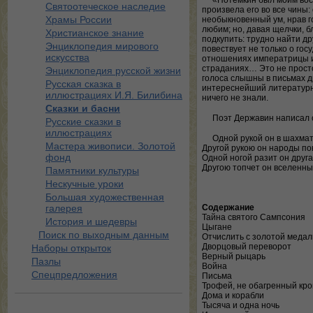
«Потемкин был моим восп
Святоотеческое наследие
произвела его во все чины
Храмы России
необыкновенный ум, нрав г
любим; но, давая щелчки, б
Христианское знание
подкупить: трудно найти д
Энциклопедия мирового
повествует не только о го
искусства
отношениях императрицы и 
страданиях… Это не просто
Энциклопедия русской жизни
голоса слышны в письмах д
Русская сказка в
интереснейший литературн
иллюстрациях И.Я. Билибина
ничего не знали.
Сказки и басни
Поэт Державин написал 
Русские сказки в
иллюстрациях
Одной рукой он в шахмат
Мастера живописи. Золотой
Другой рукою он народы по
фонд
Одной ногой разит он друга 
Другою топчет он вселенн
Памятники культуры
Нескучные уроки
Большая художественная
галерея
Содержание
Тайна святого Сампсония
История и шедевры
Цыгане
Поиск по выходным данным
Отчислить с золотой меда
Дворцовый переворот
Наборы открыток
Верный рыцарь
Пазлы
Война
Спецпредложения
Письма
Трофей, не обагренный кр
Дома и корабли
Тысяча и одна ночь