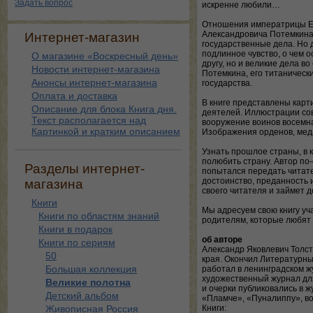
Задать вопрос
искренне любили…
Отношения императрицы Ек
Александровича Потемкина
Интернет-магазин
государственные дела. Но 
подлинное чувство, о чем о
О магазине «Воскресный день»
другу, но и великие дела в
Новости интернет-магазина
Потемкина, его титаническ
Анонсы интернет-магазина
государства.
Оплата и доставка
В книге представлены карт
Описание для блока Книга дня.
деятелей. Иллюстрации со
Текст располагается над
вооружение воинов восемна
Картинкой и кратким описанием
Изображения орденов, мед
Узнать прошлое страны, в к
полюбить страну. Автор по
Разделы интернет-
попытался передать читате
достоинство, преданность и
магазина
своего читателя и займет 
Книги
Мы адресуем свою книгу уч
Книги по областям знаний
родителям, которые любят 
Книги в подарок
об авторе
Книги по сериям
Александр Яковлевич Толст
50
края. Окончил Литературный
Большая коллекция
работал в ленинградском ж
художественный журнал дл
Великие полотна
и очерки публиковались в 
Детский альбом
«Пламче», «Пуналиппу», во
Живописная Россия
Книги: