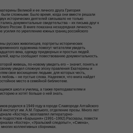
атерины Великой и ее личного друга Григория
 были сложными. Было время, когда они вместе решали
двух исторических деятелей связывало не только
стались документальные свидетельства – их письма друг к
о благо России. В книге показана незаурядная личность
ие усилия по укреплению южных границ российского
ины русских живописцев, портреты исторических
временного художника помогут читателям увидеть
дцатого века, одежду придворных и простых людей.
алей, карты сообщают повествованию документальность.
оторой живешь, по-новому увидеть его – значит, понять и
-своему увидел сложную эпоху правления Екатерины и
лям свое восхищение людьми, для которых честь,
 любовь – не пустые слова. Надеемся, что книга найдет
достойное место в семейной библиотеке.
ащимся школ и училищ, а также преподавателям и
историю и хотят больше о ней знать.
иков родился в 1949 году в городе Славгороде Алтайского
 институт им. А.М. Горького, отделение прозы. Много лет
урнале «Костер», возглавлял литературно-
я подростков «Барышня» (1991–1992).Рассказы, повести
журналах «Костер», «Уральский следопыт», «Смена»,
 многих коллективных сборниках.