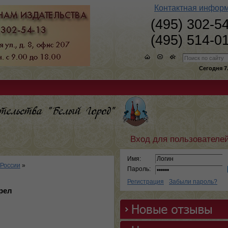
Контактная инфор
(495) 302-5
(495) 514-0
Сегодня 7
Вход для пользователе
Имя:
 России
»
Пароль:
Регистрация
Забыли пароль?
рел