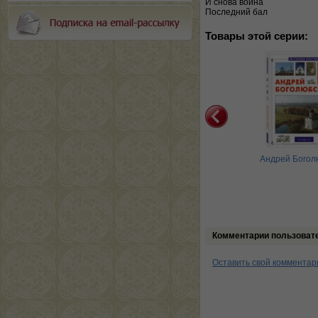
И снова война
Последний бал
Товары этой серии:
Ордена и награды
Потемкин.
Андрей Богол
Екатерининский орел
Комментарии пользоват
Оставить свой комментар