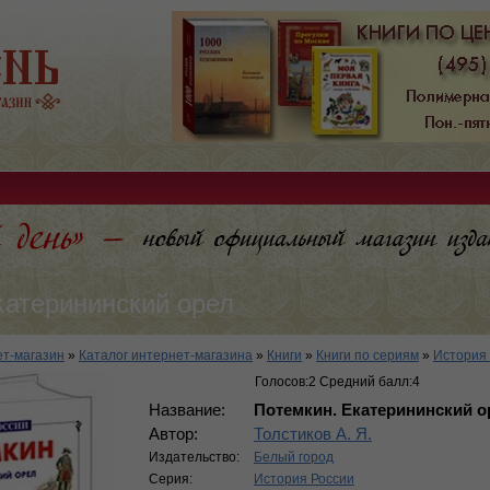
катерининский орел
т-магазин
»
Каталог интернет-магазина
»
Книги
»
Книги по сериям
»
История
Голосов:2 Средний балл:4
Название:
Потемкин. Екатерининский о
Автор:
Толстиков А. Я.
Издательство:
Белый город
Серия:
История России