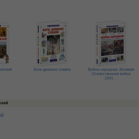
юбский
Боги древних славян
Война народная. Великая
Отечественная война
1941 …
елей
ий