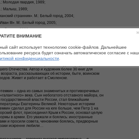
: Молодая гвардия, 1989;
.: Малыш, 1989;
анский странник». М.: Белый город, 2004;
ван III». М.: Белый город, 2005;
елый город, 2006;
з
РАТИТЕ ВНИМАНИЕ
 Гражданин Небесного Отечества». М.: Белый город,
лавный редактор издательства «Царское Село».
ный сайт использует технологию cookie-файлов. Дальнейшее
ользование ресурса будет означать автоматическое согласие с на
итикой конфиденциальности
.
родился в 1960 году.Художник-иллюстратор, участник
ения России. В своем творчестве отдает предпочтение
его Отечества. Автор и художник более 30 книг для
 возраста, рассказывающих об истории, быте, воинском
родов. Живет и работает в Смоленске.
отемкин – одна из самых знаменитых и противоречивых
«галантного» века. Сын небогатого отставного майора, он
государственной власти России, стал ближайшим
ператрицы Екатерины Великой. Некоторые историки
емкин сделал для России на юге больше, чем Петр 1 на
орский флот, присоединил Крым к России, основал целую
формы в армии. Его уважали и боялись: иностранные
ми и просили совета, чиновники боялись, придворные
и казаки искренне любили…