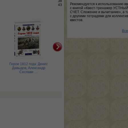
38
Рекомендуется к использованию в
43
с книгой «Квест-тренажер УСТНЫ
СЧЕТ. Сложение и вычитание», а т
с другими тетрадями для коллекти
квестов.
Все
Герои 1812 года: Денис
Герои русской истории
Г
Давыдов, Александр
Сеслави …