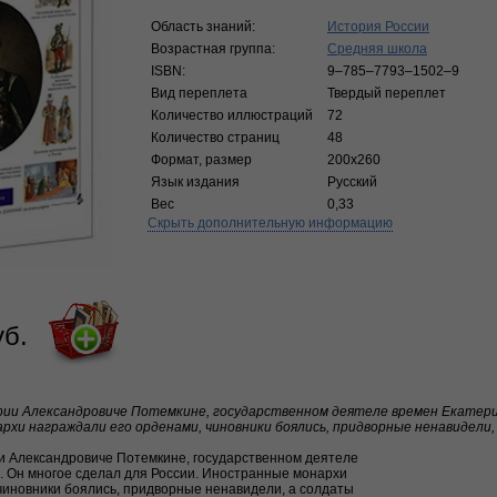
Область знаний:
История России
Возрастная группа:
Средняя школа
ISBN:
9–785–7793–1502–9
Вид переплета
Твердый переплет
Количество иллюстраций
72
Количество страниц
48
Формат, размер
200х260
Язык издания
Русский
Вес
0,33
Скрыть дополнительную информацию
уб.
рии Александровиче Потемкине, государственном деятеле времен Екатери
рхи награждали его орденами, чиновники боялись, придворные ненавидели
ии Александровиче Потемкине, государственном деятеле
. Он многое сделал для России. Иностранные монархи
чиновники боялись, придворные ненавидели, а солдаты