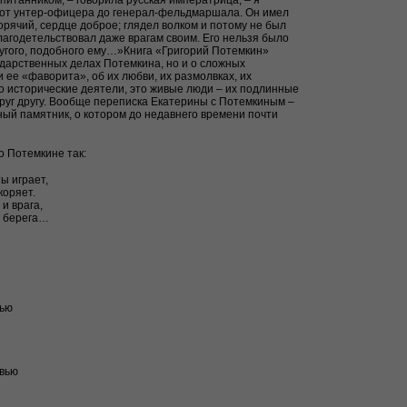
итанником, – говорила русская императрица, – я
: от унтер-офицера до генерал-фельдмаршала. Он имел
орячий, сердце доброе; глядел волком и потому не был
лагодетельствовал даже врагам своим. Его нельзя было
ругого, подобного ему…»Книга «Григорий Потемкин»
сударственных делах Потемкина, но и о сложных
ее «фаворита», об их любви, их размолвках, их
 исторические деятели, это живые люди – их подлинные
руг другу. Вообще переписка Екатерины с Потемкиным –
ый памятник, о котором до недавнего времени почти
о Потемкине так:
ы играет,
коряет.
и врага,
ы берега…
лью
овью