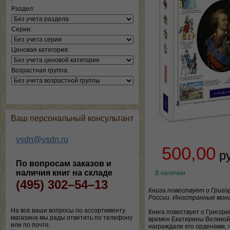
Раздел:
Серии:
Ценовая категория:
Возрастная группа:
Ваш персональный консультант
vsdn@vsdn.ru
500,00
р
По вопросам заказов и
наличия книг на складе
В наличии
(495) 302–54–13
Книга повествует о Григо
России. Иностранные мона
На все ваши вопросы по ассортименту
Книга повествует о Григор
магазина мы рады ответить по телефону
времен Екатерины Великой
или по почте.
награждали его орденами, 