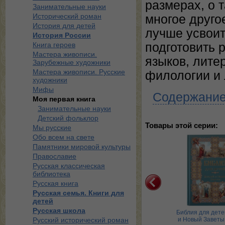
размерах, о 
Занимательные науки
Исторический роман
многое друго
История для детей
лучше усвоит
История России
Книга героев
подготовить 
Мастера живописи.
языков, лите
Зарубежные художники
Мастера живописи. Русские
филологии и 
художники
Мифы
Содержани
Моя первая книга
Занимательные науки
Детский фольклор
Товары этой серии:
Мы русские
Обо всем на свете
Кошки и собаки
Памятники мировой культуры
Православие
Русская классическая
библиотека
Русская книга
Русская семья. Книги для
детей
Русская школа
Ладушки. Энциклопедия
Библия для дете
Русский исторический роман
детского фольклора
и Новый Заветы.