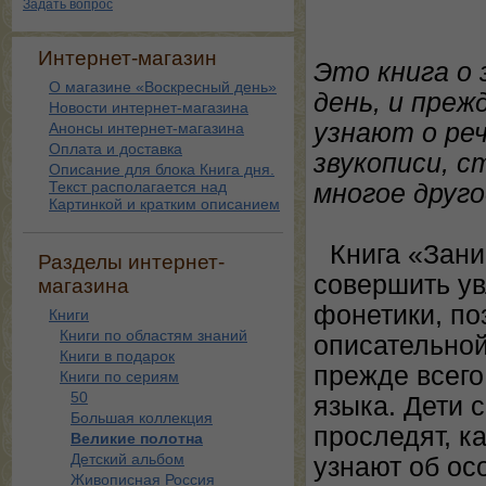
Задать вопрос
Интернет-магазин
Это книга о
О магазине «Воскресный день»
день, и преж
Новости интернет-магазина
узнают о реч
Анонсы интернет-магазина
Оплата и доставка
звукописи, с
Описание для блока Книга дня.
Текст располагается над
многое друго
Картинкой и кратким описанием
Книга «Зан
Разделы интернет-
совершить ув
магазина
фонетики, по
Книги
Книги по областям знаний
описательной
Книги в подарок
прежде всего
Книги по сериям
50
языка. Дети 
Большая коллекция
проследят, к
Великие полотна
Детский альбом
узнают об ос
Живописная Россия