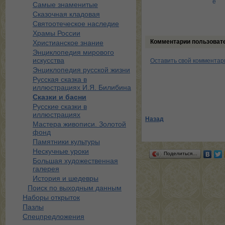
е
Самые знаменитые
Сказочная кладовая
Святоотеческое наследие
Храмы России
Комментарии пользоват
Христианское знание
Энциклопедия мирового
искусства
Оставить свой комментар
Энциклопедия русской жизни
Русская сказка в
иллюстрациях И.Я. Билибина
Сказки и басни
Русские сказки в
иллюстрациях
Назад
Мастера живописи. Золотой
фонд
Памятники культуры
Нескучные уроки
Поделиться…
Большая художественная
галерея
История и шедевры
Поиск по выходным данным
Наборы открыток
Пазлы
Спецпредложения