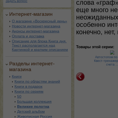
слова «граф»
Задать вопрос
еще много не
Интернет-магазин
неожиданных 
О магазине «Воскресный день»
особенно инт
Новости интернет-магазина
конечно, нет,
Анонсы интернет-магазина
Оплата и доставка
Описание для блока Книга дня.
Текст располагается над
Товары этой серии:
Картинкой и кратким описанием
ни с чередующимися
Круглые числа и
Автостопом по 
сными. Книга своими
дополнения к ним. Квест-
Квест-тренажер
Разделы интернет-
рукам …
тренажер у …
счета 
магазина
Книги
Книги по областям знаний
Книги в подарок
Книги по сериям
50
Большая коллекция
Великие полотна
Детский альбом
Живописная Россия