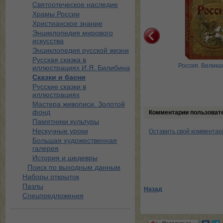
Святоотеческое наследие
Храмы России
Христианское знание
Энциклопедия мирового
искусства
Энциклопедия русской жизни
Русская сказка в
оссия державная.
Русские цари
Россия. Велика
иллюстрациях И.Я. Билибина
емониал, атрибуты и
Сказки и басни
структура …
Русские сказки в
иллюстрациях
Мастера живописи. Золотой
фонд
Комментарии пользоват
Памятники культуры
Нескучные уроки
Оставить свой комментар
Большая художественная
галерея
История и шедевры
Поиск по выходным данным
Наборы открыток
Пазлы
Назад
Спецпредложения