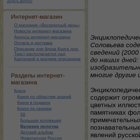
Задать вопрос
Интернет-магазин
О магазине «Воскресный день»
Новости интернет-магазина
Энциклопедиче
Анонсы интернет-магазина
Оплата и доставка
Соловьева сод
Описание для блока Книга дня.
сведений (2000
Текст располагается над
Картинкой и кратким описанием
до наших дней:
изобразительн
многие другие
Разделы интернет-
магазина
Энциклопедичес
Книги
содержит огром
Книги по областям знаний
Книги в подарок
цветных иллюст
Книги по сериям
памятниках фол
50
примечательных
Большая коллекция
Великие полотна
познавательные
Детский альбом
явлений русско
Живописная Россия