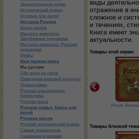
виды деятельно
Занимательные науки
отражение в кни
Исторический роман
История для детей
сложное и сист
История России
и течениях, ст
Книга героев
Книга имеет энц
Мастера живописи.
Зарубежные художники
актуальности.
Мастера живописи. Русские
художники
Товары этой серии:
Мифы
Моя первая книга
Мы русские
Обо всем на свете
Памятники мировой культуры
Православие
Русская классическая
библиотека
Русская книга
усская культура. С
Русская охота
Россия. Велика
Русская семья. Книги для
внейших времен до
детей
наших дне …
Русская школа
Русский исторический роман
Товары близкой тема
Самые знаменитые
Сказочная кладовая