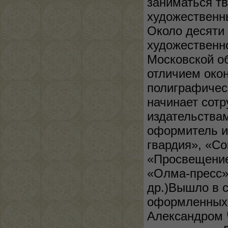
заниматься тв
художественны
Около десяти
художественно
Московской об
отличием око
полиграфическ
начинает сот
издательства
оформитель и
гвардия», «С
«Просвещение»
«Олма-пресс»
др.)Вышло в с
оформленных
Александром 