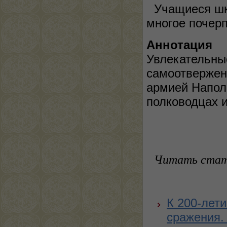
Учащиеся шк
многое почерп
Аннотация
Увлекательны
самоотвержен
армией Напол
полководца
Читать стат
К 200-лет
сражения.