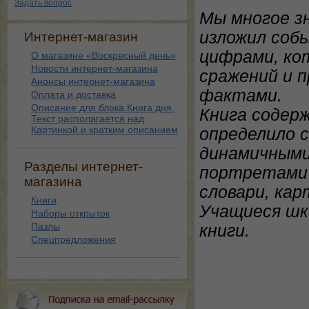
Задать вопрос
Мы многое зн
изложил соб
Интернет-магазин
цифрами, ко
О магазине «Воскресный день»
Новости интернет-магазина
сражений и 
Анонсы интернет-магазина
фактами.
Оплата и доставка
Описание для блока Книга дня.
Книга содер
Текст располагается над
Картинкой и кратким описанием
определило с
динамичными
Разделы интернет-
портретами 
магазина
словари, ка
Книги
Учащиеся шк
Наборы открыток
Пазлы
книги.
Спецпредложения