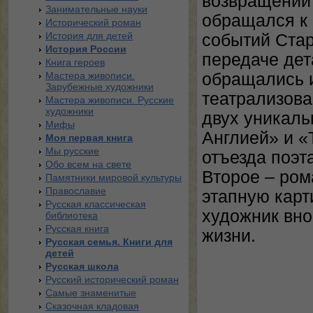
возвращении 
Занимательные науки
обращался к 
Исторический роман
История для детей
событий Стар
История России
передаче дет
Книга героев
Мастера живописи.
обращались и
Зарубежные художники
театрализова
Мастера живописи. Русские
художники
двух уникаль
Мифы
Англией» и «
Моя первая книга
Мы русские
отъезда поэт
Обо всем на свете
Второе – ром
Памятники мировой культуры
Православие
этапную карт
Русская классическая
художник вно
библиотека
Русская книга
жизни.
Русская семья. Книги для
детей
Русская школа
Русский исторический роман
Самые знаменитые
Сказочная кладовая