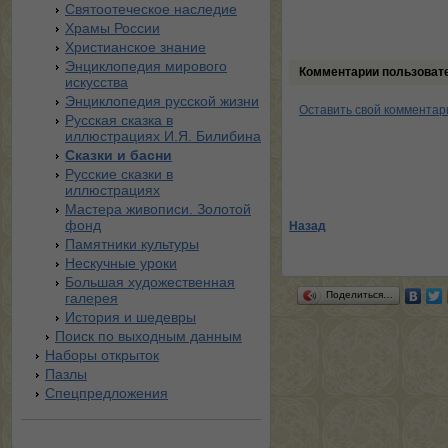
Святоотеческое наследие
Храмы России
Христианское знание
Энциклопедия мирового
Комментарии пользоват
искусства
Энциклопедия русской жизни
Оставить свой комментар
Русская сказка в
иллюстрациях И.Я. Билибина
Сказки и басни
Русские сказки в
иллюстрациях
Мастера живописи. Золотой
фонд
Назад
Памятники культуры
Нескучные уроки
Большая художественная
Поделиться…
галерея
История и шедевры
Поиск по выходным данным
Наборы открыток
Пазлы
Спецпредложения