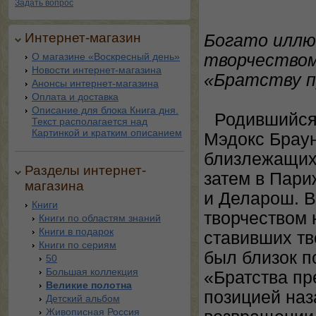
Задать вопрос
Интернет-магазин
Богато иллю
О магазине «Воскресный день»
творчеством 
Новости интернет-магазина
«Братству п
Анонсы интернет-магазина
Оплата и доставка
Описание для блока Книга дня.
Родившийся 
Текст располагается над
Картинкой и кратким описанием
Мэдокс Браун
близлежащих 
Разделы интернет-
затем в Пари
магазина
и Деларош. В
Книги
творчеством 
Книги по областям знаний
Книги в подарок
ставивших тв
Книги по сериям
был близок п
50
Большая коллекция
«Братства пр
Великие полотна
позицией наз
Детский альбом
Живописная Россия