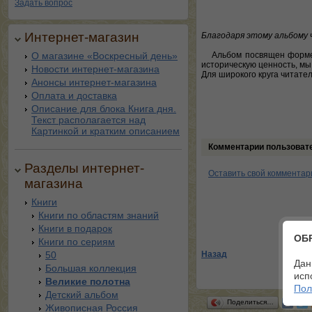
Задать вопрос
Интернет-магазин
Благодаря этому альбому ч
О магазине «Воскресный день»
Альбом посвящен форме
историческую ценность, мы
Новости интернет-магазина
Для широкого круга читател
Анонсы интернет-магазина
Оплата и доставка
Описание для блока Книга дня.
Текст располагается над
Картинкой и кратким описанием
Комментарии пользоват
Разделы интернет-
Оставить свой комментар
магазина
Книги
Книги по областям знаний
Книги в подарок
ОБ
Книги по сериям
50
Назад
Дан
Большая коллекция
исп
Великие полотна
Пол
Детский альбом
Поделиться…
Живописная Россия