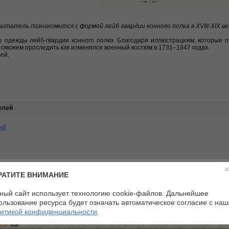
итатель познакомится с формой лейб-гвардии конного полка в XVIII-XIX ве
 одежды лейб-гвардии конного полка. Благодаря иллюстрациям, которые 
 сможем проследить как изменялся военный костюм в 1731–1847 годах.
ей.
елей
ий
з
РАТИТЕ ВНИМАНИЕ
ный сайт использует технологию cookie-файлов. Дальнейшее
ользование ресурса будет означать автоматическое согласие с на
итикой конфиденциальности
.