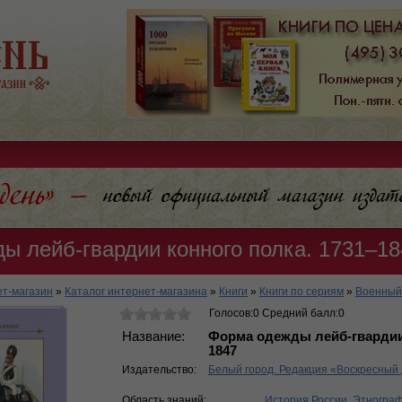
ы лейб-гвардии конного полка. 1731–18
т-магазин
»
Каталог интернет-магазина
»
Книги
»
Книги по сериям
»
Военный
Голосов:0 Средний балл:0
Название:
Форма одежды лейб-гвардии 
1847
Издательство:
Белый город. Редакция «Воскресный
Область знаний:
История России
,
Этнограф