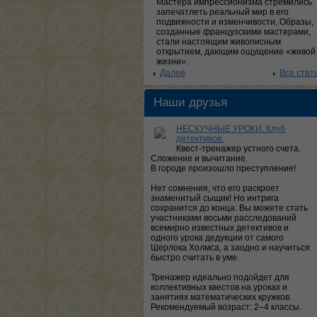
Мастера импрессионизма стремились
запечатлеть реальный мир в его
подвижности и изменчивости. Образы,
созданные французскими мастерами,
стали настоящим живописным
открытием, дающим ощущение «живой
жизни».
Далее
Все стат
Наши друзья
НЕСКУЧНЫЕ УРОКИ. Клуб
детективов.
Квест-тренажер устного счета.
Сложение и вычитание.
В городе произошло преступление!
Нет сомнения, что его раскроет
знаменитый сыщик! Но интрига
сохранится до конца. Вы можете стать
участниками восьми расследований
всемирно известных детективов и
одного урока дедукции от самого
Шерлока Холмса, а заодно и научиться
быстро считать в уме.
Тренажер идеально подойдет для
коллективных квестов на уроках и
занятиях математических кружков.
Рекомендуемый возраст: 2–4 классы.