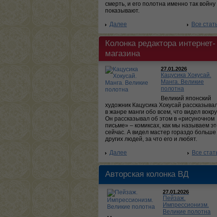
смерть, и его полотна именно так войну
показывают.
Далее
Все стат
Колонка редактора интернет-
магазина
27.01.2026
Кацусика Хокусай.
Манга. Великие
полотна
Великий японский
художник Кацусика Хокусай рассказыва
в жанре манги обо всем, что видел вокру
Он рассказывал об этом в «рисуночном
письме» – комиксах, как мы называем эт
сейчас. А видел мастер гораздо больше
других людей, за что его и любят.
Далее
Все стат
Авторская колонка ВД
27.01.2026
Пейзаж.
Импрессионизм.
Великие полотна