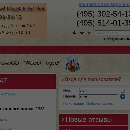
Контактная информаци
(495) 302-54-1
(495) 514-01-3
Сегодня 6.08.20
Вход для пользователей
47
Имя:
 костюм
»
Пароль:
Регистрация
Забыли пароль?
конного полка. 1731–
 день»
ия, быт