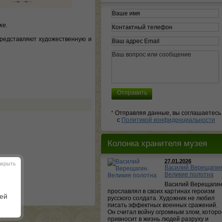
ке.
представляют художественную и
*
Отправляя данные, вы соглашаетесь
с
Политикой конфиденциальности
Колонка хранителя музея
27.01.2026
акрыть
Василий Верещагин
Великие полотна
Василий Верещагин
прославлял в своих картинах героизм
шей
русского солдата. Художник не любил
писать эффектных военных сражений.
Он считал войну огромным злом, которо
привносит в жизнь людей разруху и