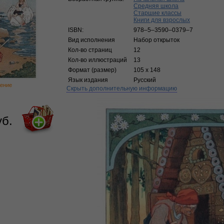
Средняя школа
Старшие классы
Книги для взрослых
ISBN:
978–5–3590–0379–7
Вид исполнения
Набор открыток
Кол-во страниц
12
Кол-во иллюстраций
13
Формат (размер)
105 x 148
Язык издания
Русский
ение
Скрыть дополнительную информацию
уб.