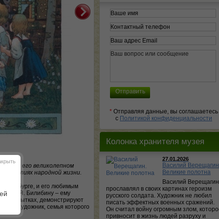
*
Отправляя данные, вы соглашаетесь
с
Политикой конфиденциальности
Колонка хранителя музея
27.01.2026
акрыть
Василий Верещагин
ление о его великолепном
Великие полотна
 о реалиях народной жизни.
Василий Верещагин
 Петербурге, и его любимым
прославлял в своих картинах героизм
ажая И.Я. Билибину – ему
шей
русского солдата. Художник не любил
е в открытках, демонстрируют
писать эффектных военных сражений.
ству. Художник, семья которого
Он считал войну огромным злом, которо
привносит в жизнь людей разруху и