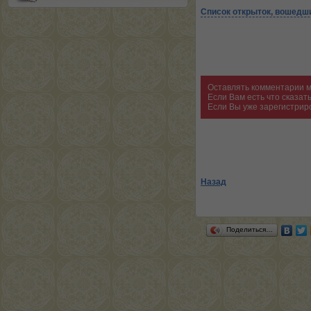
Список открыток, вошедши
Оставлять комментарии м
Если Вам есть что сказа
Если Вы уже зарегистрир
Назад
Поделиться…