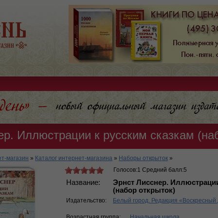
ер. Иллюстрации к русским сказкам (на
т-магазин
»
Каталог интернет-магазина
»
Наборы открыток
»
Голосов:1 Средний балл:5
Название:
Эрнст Лисснер. Иллюстрации
(набор открыток)
Издательство:
Белый город. Редакция «Воскресный
Возрастная группа:
Начальная школа