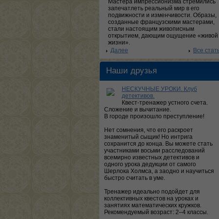
Мастера импрессионизма стремились
запечатлеть реальный мир в его
подвижности и изменчивости. Образы,
созданные французскими мастерами,
стали настоящим живописным
открытием, дающим ощущение «живой
жизни».
Далее
Все стат
Наши друзья
НЕСКУЧНЫЕ УРОКИ. Клуб
детективов.
Квест-тренажер устного счета.
Сложение и вычитание.
В городе произошло преступление!
Нет сомнения, что его раскроет
знаменитый сыщик! Но интрига
сохранится до конца. Вы можете стать
участниками восьми расследований
всемирно известных детективов и
одного урока дедукции от самого
Шерлока Холмса, а заодно и научиться
быстро считать в уме.
Тренажер идеально подойдет для
коллективных квестов на уроках и
занятиях математических кружков.
Рекомендуемый возраст: 2–4 классы.