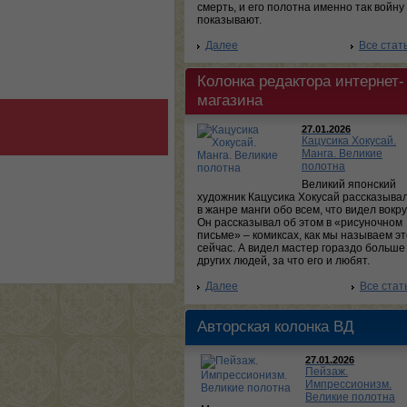
смерть, и его полотна именно так войну
показывают.
Далее
Все стат
Колонка редактора интернет-
магазина
27.01.2026
Кацусика Хокусай.
Манга. Великие
полотна
Великий японский
художник Кацусика Хокусай рассказыва
в жанре манги обо всем, что видел вокру
Он рассказывал об этом в «рисуночном
письме» – комиксах, как мы называем эт
сейчас. А видел мастер гораздо больше
других людей, за что его и любят.
Далее
Все стат
Авторская колонка ВД
27.01.2026
Пейзаж.
Импрессионизм.
Великие полотна