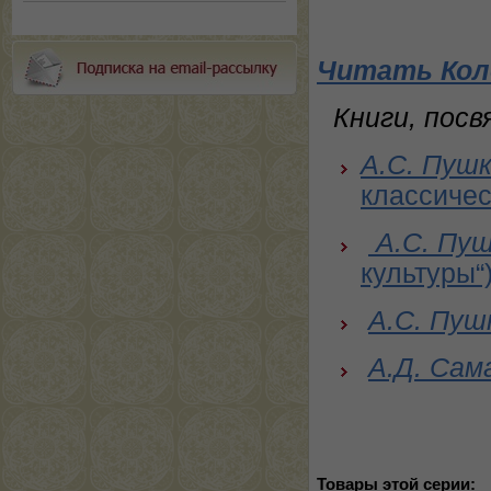
Читать Кол
Книги, пос
А.С. Пуш
классичес
А.С. Пу
культуры“
А.С. Пуш
А.Д. Сам
Товары этой серии: