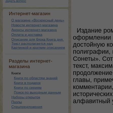
Задать вопрос
Интернет-магазин
О магазине «Воскресный день»
Новости интернет-магазина
Издание ром
Анонсы интернет-магазина
Оплата и доставка
оформлении 
Описание для блока Книга дня.
достойную к
Текст располагается над
Картинкой и кратким описанием
полиграфии,
Сонеты». Сот
Разделы интернет-
текст, макси
магазина
продолжение
Книги
Книги по областям знаний
главы, приме
Книги в подарок
комментарии,
Книги по сериям
Поиск по выходным данным
исторических
Наборы открыток
алфавитный 
Пазлы
Спецпредложения