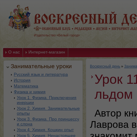
Издательство «Белый город»
О нас
Интернет-магазин
Занимательные уроки
Воскресный день
»
Занима
Русский язык и литература
Урок 1
История
Математика
льдом 
Физика и химия
Урок 1. Физика. Приключения
инерции
Урок 2. Химия. Занимательные
Автор кн
опыты
Урок 3. Физика. Про принцессу
Лаврова в
и слона
Урок 4. Химия. Кошкин опыт
знакомит
Урок 5. Химия. Ненастоящее