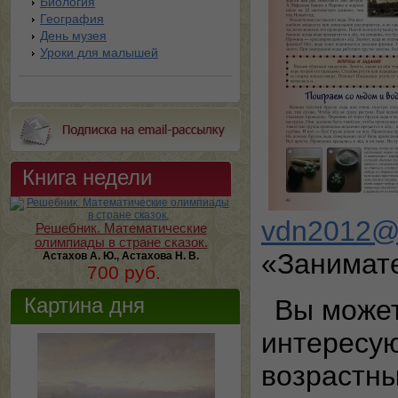
Биология
География
День музея
Уроки для малышей
Книга недели
vdn2012@
Решебник. Математические
олимпиады в стране сказок.
«Занимат
Астахов А. Ю., Астахова Н. В.
700 руб.
Картина дня
Вы может
интересу
возрастн