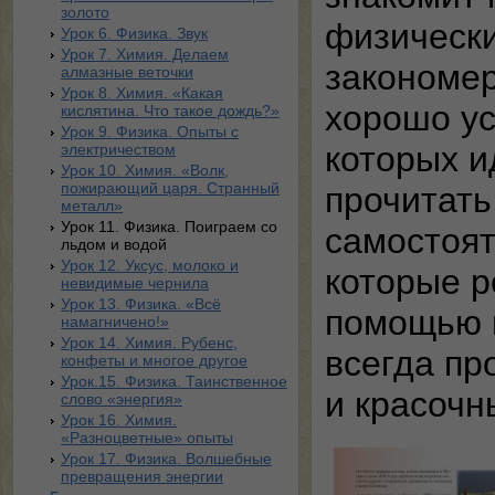
золото
физическ
Урок 6. Физика. Звук
Урок 7. Химия. Делаем
закономер
алмазные веточки
Урок 8. Химия. «Какая
хорошо ус
кислятина. Что такое дождь?»
Урок 9. Физика. Опыты с
которых и
электричеством
Урок 10. Химия. «Волк,
пожирающий царя. Странный
прочитать
металл»
Урок 11. Физика. Поиграем со
самостоя
льдом и водой
Урок 12. Уксус, молоко и
которые р
невидимые чернила
Урок 13. Физика. «Всё
помощью в
намагничено!»
Урок 14. Химия. Рубенс,
всегда пр
конфеты и многое другое
Урок.15. Физика. Таинственное
и красочн
слово «энергия»
Урок 16. Химия.
«Разноцветные» опыты
Урок 17. Физика. Волшебные
превращения энергии