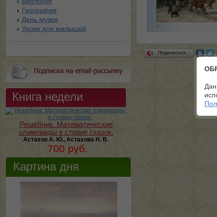
Биология
География
День музея
Уроки для малышей
Поделиться…
ОБ
Дан
Книга недели
исп
Пол
Решебник. Математические
олимпиады в стране сказок.
Астахов А. Ю., Астахова Н. В.
700 руб.
Картина дня