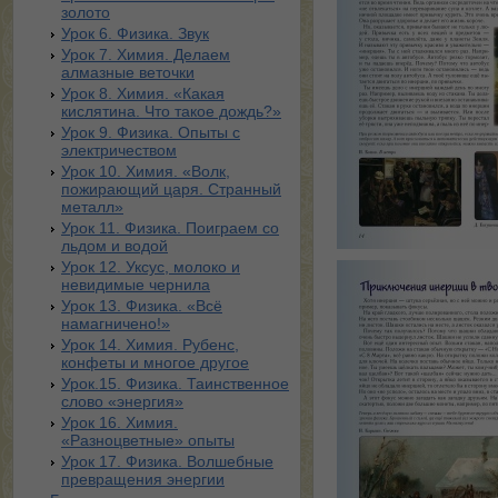
золото
Урок 6. Физика. Звук
Урок 7. Химия. Делаем
алмазные веточки
Урок 8. Химия. «Какая
кислятина. Что такое дождь?»
Урок 9. Физика. Опыты с
электричеством
Урок 10. Химия. «Волк,
пожирающий царя. Странный
металл»
Урок 11. Физика. Поиграем со
льдом и водой
Урок 12. Уксус, молоко и
невидимые чернила
Урок 13. Физика. «Всё
намагничено!»
Урок 14. Химия. Рубенс,
конфеты и многое другое
Урок.15. Физика. Таинственное
слово «энергия»
Урок 16. Химия.
«Разноцветные» опыты
Урок 17. Физика. Волшебные
превращения энергии