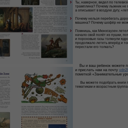
Ты, наверное, видел по телевиз
трамплина? Почему лыжник не п
а описывает в воздухе дугу, «ле
Почему нельзя перебегать дорог
машина? Почему шофёр не може
Помнишь, как Мюнхгаузен летел
начало свой полёт из пушки, по
и пороховые газы толкнули ядр
продолжало лететь вперёд и тог
перестали его толкать?
Вы и ваш ребенок можете 
и прислать нам на почту
vdn2
пометкой «Занимательные уро
Вы можете подобрать книги 
тематикам и возрастным групп