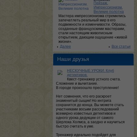
Пейзаж.
Импрессионизм.
Великие полотна
Мастера импрессионизма стремились
запечатлеть реальный мир в его
подвижности и изменчивости. Образы,
созданные французскими мастерами,
стали настоящим живописным
открытием, дающим ощущение «живой
жизни».
Далее
Все статьи
Наши друзья
НЕСКУЧНЫЕ УРОКИ. Клуб
детективов.
Квест-тренажер устного счета.
Сложение и вычитание.
В городе произошло преступление!
Нет сомнения, что его раскроет
знаменитый сыщик! Но интрига
сохранится до конца. Вы можете стать
участниками восьми расследований
всемирно известных детективов и
одного урока дедукции от самого
Шерлока Холмса, а заодно и научиться
быстро считать в уме.
Тренажер идеально подойдет для