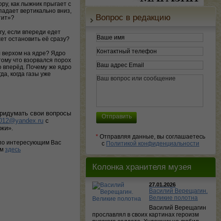
ору, как лыжник прыгает с
адает вертикально вниз,
Вопрос в редакцию
тит»?
у, если впереди едет
т остановить её сразу?
 верхом на ядре? Ядро
тому что взорвался порох
о вперёд. Почему же ядро
да, когда газы уже
придумать свои вопросы
012@yandex.ru
с
ки».
*
Отправляя данные, вы соглашаетесь
по интересующим Вас
с
Политикой конфиденциальности
ам
здесь
Колонка хранителя музея
27.01.2026
Василий Верещагин.
Великие полотна
Василий Верещагин
прославлял в своих картинах героизм