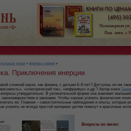
тельные уроки
»
Физика и химия
»
ика. Приключения инерции
акой сложной науке, как физика, с детьми 6–9 лет? Доступны ли им таки
евесомость», «электрический ток», «инфразвук» и др.? Автор книги
Зани
и вопросы утвердительно. В увлекательной форме она знакомит малыше
 закономерностями и законами. Чтобы хорошо усвоить физические понят
рочитать ее. Главное – самостоятельные наблюдения и опыты, которые р
е усвоить не всегда простой материал детям помогут и красочные илл
Вопросы по теме: