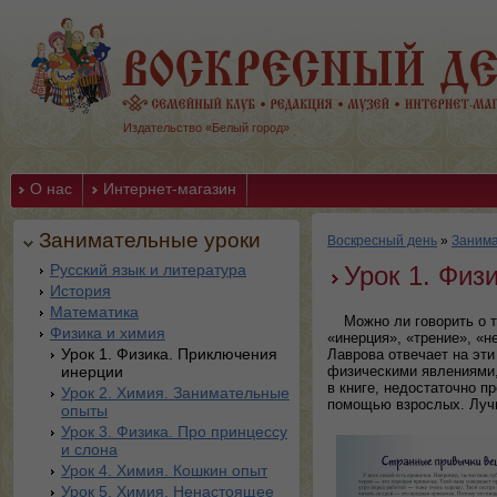
Издательство «Белый город»
О нас
Интернет-магазин
Занимательные уроки
Воскресный день
»
Занима
Русский язык и литература
Урок 1. Физ
История
Математика
Можно ли говорить о т
Физика и химия
«инерция», «трение», «н
Урок 1. Физика. Приключения
Лаврова отвечает на эт
инерции
физическими явлениями,
в книге, недостаточно п
Урок 2. Химия. Занимательные
помощью взрослых. Лучш
опыты
Урок 3. Физика. Про принцессу
и слона
Урок 4. Химия. Кошкин опыт
Урок 5. Химия. Ненастоящее