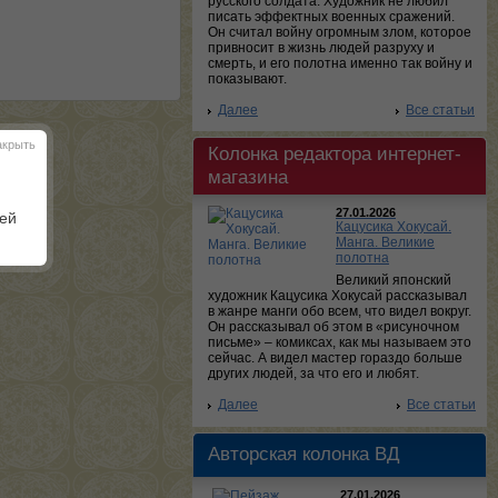
русского солдата. Художник не любил
писать эффектных военных сражений.
Он считал войну огромным злом, которое
привносит в жизнь людей разруху и
смерть, и его полотна именно так войну и
показывают.
Далее
Все статьи
акрыть
Колонка редактора интернет-
магазина
27.01.2026
шей
Кацусика Хокусай.
Манга. Великие
полотна
Великий японский
художник Кацусика Хокусай рассказывал
в жанре манги обо всем, что видел вокруг.
Он рассказывал об этом в «рисуночном
письме» – комиксах, как мы называем это
сейчас. А видел мастер гораздо больше
других людей, за что его и любят.
Далее
Все статьи
Авторская колонка ВД
27.01.2026