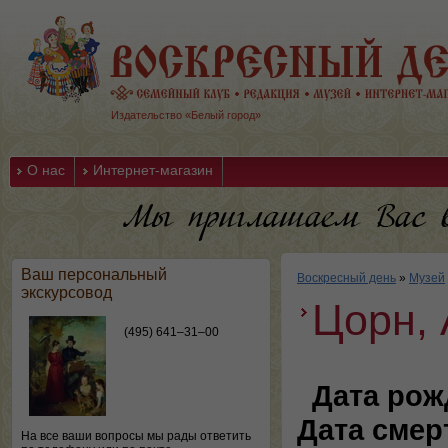
Издательство «Белый город»
О нас
Интернет-магазин
Ваш персональный
Воскресный день
»
Музей
экскурсовод
Цорн,
(495) 641–31–00
Дата рож
Дата смер
На все ваши вопросы мы рады ответить