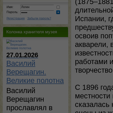
(1875–1881
Имя:
длительной
Пароль:
Испании, г
Регистрация
Забыли пароль?
предшеству
Колонка хранителя музея
освоив поп
акварели, 
известност
27.01.2026
работами и
Василий
творчество
Верещагин.
Великие полотна
С 1896 год
Василий
местности 
Верещагин
сказалась 
прославлял в
сцены из ж