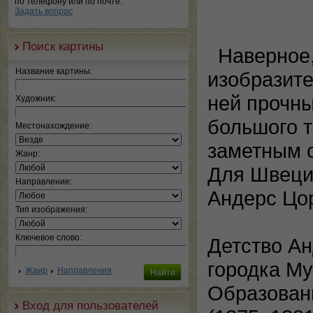
по телефону или по почте.
Задать вопрос
Поиск картины
Наверное,
Название картины:
изобразите
ней прочны
Художник:
большого т
Местонахождение:
заметным о
Жанр:
Для Швеции
Направление:
Андерс Цо
Тип изображения:
Ключевое слово:
Детство Ан
городка Му
Жанр
Направления
Образован
Вход для пользователей