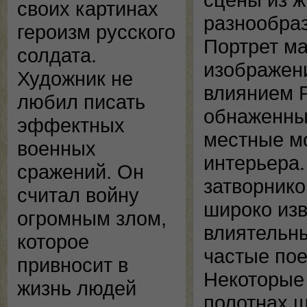
своих картинах
разнообраз
героизм русского
Портрет ма
солдата.
изображени
Художник не
влиянием Р
любил писать
обнаженны
эффектных
местные м
военных
интерьера.
сражений. Он
затворнико
считал войну
широко изв
огромным злом,
влиятельн
которое
частые пое
привносит в
Некоторые
жизнь людей
полотнах ш