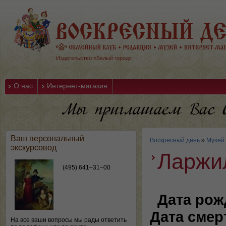
Издательство «Белый город»
О нас
Интернет-магазин
Ваш персональный
Воскресный день
»
Музей
экскурсовод
Ларжи
(495) 641–31–00
Дата рож
Дата смер
На все ваши вопросы мы рады ответить