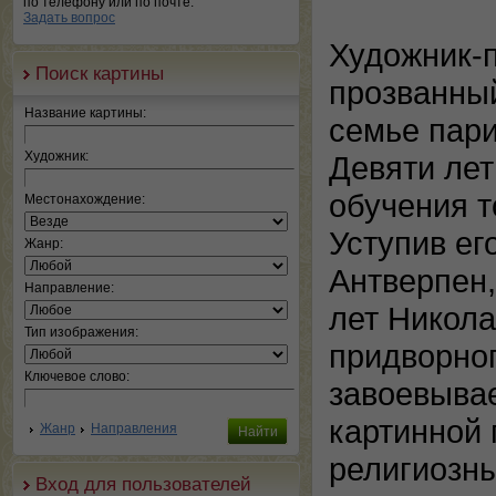
по телефону или по почте.
Задать вопрос
Художник-
Поиск картины
прозванный
Название картины:
семье пари
Художник:
Девяти лет
обучения т
Местонахождение:
Уступив ег
Жанр:
Антверпен,
Направление:
лет Никола
Тип изображения:
придворног
Ключевое слово:
завоевывае
картинной 
Жанр
Направления
религиозны
Вход для пользователей