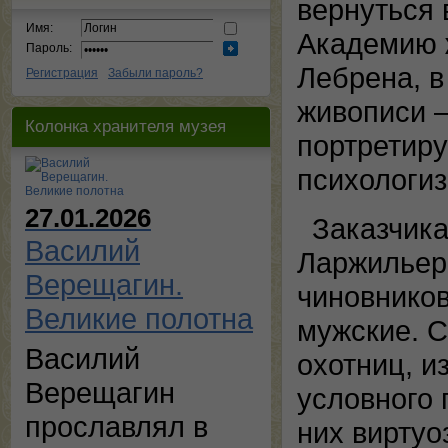
вернуться 
Имя:
Академию 
Пароль:
Лебрена, в
Регистрация
Забыли пароль?
живописи 
Колонка хранителя музея
портретир
психологиз
27.01.2026
Заказчик
Василий
Ларжильер
Верещагин.
чиновников
Великие полотна
мужские. С
Василий
охотниц, и
Верещагин
условного 
прославлял в
них виртуо