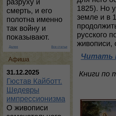
разруху и
1825). Но 
смерть, и его
земле и в 
полотна именно
продолжить
так войну и
русского п
показывают.
живописи, 
Далее
Все статьи
Читать 
Афиша
31.12.2025
Книги по 
Гюстав Кайботт.
Шедевры
импрессионизма
О живописи