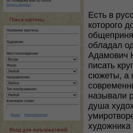
по телефону или по почте.
Задать вопрос
Есть в ру
Поиск картины
которого д
Название картины:
общеприня
Художник:
обладал од
Адамович К
Местонахождение:
писать кру
Жанр:
сюжеты, а 
Направление:
современни
Тип изображения:
называли р
Ключевое слово:
душа худож
умиротвор
Жанр
Направления
художника
Вход для пользователей