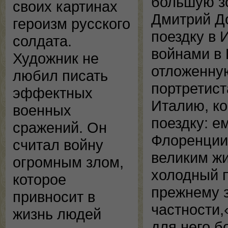
большую з
своих картинах
Дмитрий До
героизм русского
поездку в 
солдата.
войнами в 
Художник не
отложенную
любил писать
портретист
эффектных
Италию, ко
военных
поездку: е
сражений. Он
Флоренции 
считал войну
великим жи
огромным злом,
холодный п
которое
прежнему з
привносит в
частности,
жизнь людей
для него 