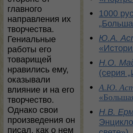
главного
1000 рус
направления их
„Больша
творчества.
Ю.А. Ас
Гениальные
«Истори
работы его
товарищей
Н.О. Ма
нравились ему,
(серия 
оказывали
А.Ю. Ас
влияние и на его
«Большая
творчество.
Однако свои
Н.В. Ерм
произведения он
Энцикло
писал, как о нем
свете»)