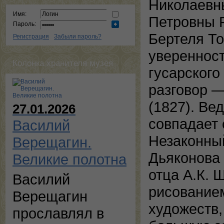
Николаевн
Имя:
Петровны Р
Пароль:
Бертеля То
Регистрация
Забыли пароль?
уверенност
Колонка хранителя музея
гусарского
разговор 
(1827). Ве
27.01.2026
совпадает 
Василий
Незаконный
Верещагин.
Дьяконова
Великие полотна
отца А.К. 
Василий
рисование
Верещагин
художеств,
прославлял в