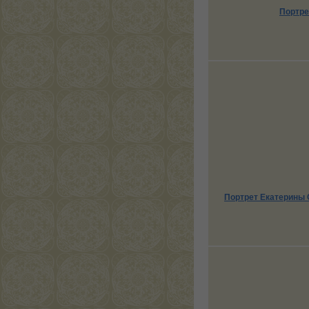
Портре
Портрет Екатерины