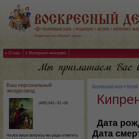
Издательство «Белый город»
О нас
Интернет-магазин
Ваш персональный
Воскресный день
»
Музей
экскурсовод
Кипре
(495) 641–31–00
Дата рож
Дата смер
На все ваши вопросы мы рады ответить