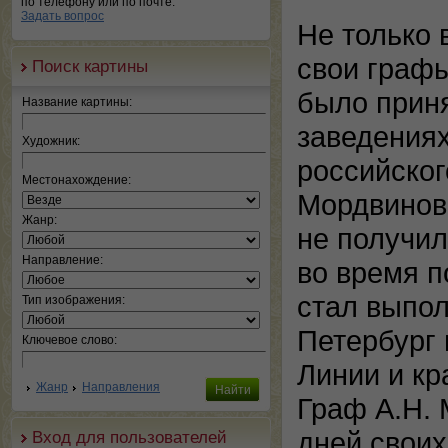
по телефону или по почте.
Задать вопрос
Не только 
свои графы
Поиск картины
было прин
Название картины:
заведениях
Художник:
российског
Местонахождение:
Мордвинов
Жанр:
не получил
Направление:
во время 
стал выпол
Тип изображения:
Петербург 
Ключевое слово:
Линии и кр
Жанр
Направления
Граф А.Н. 
дней своих
Вход для пользователей