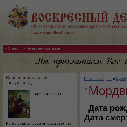
Издательство «Белый город»
О нас
Интернет-магазин
Ваш персональный
Воскресный день
»
Музей
экскурсовод
Мордв
(495) 641–31–00
Дата рож
Дата смер
На все ваши вопросы мы рады ответить