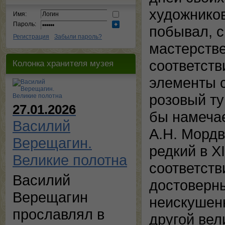
художников
Имя:
Пароль:
побывал, с
Регистрация
Забыли пароль?
мастерстве
соответств
Колонка хранителя музея
элементы с
розовый ту
27.01.2026
бы намечае
Василий
А.Н. Мордв
Верещагин.
редкий в X
Великие полотна
соответств
Василий
достоверн
Верещагин
неискушенн
прославлял в
другой вел