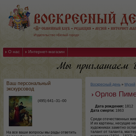
Издательство «Белый город»
О нас
Интернет-магазин
Ваш персональный
Воскресный день
»
Музей
экскурсовод
Орлов Пиме
(495) 641–31–00
Дата рождения:
1812
Дата смерти:
1863
Среди отечественных жив
И их картины, несущие не
художниках заметно осла
талант от таланта, масте
На все ваши вопросы мы рады ответить