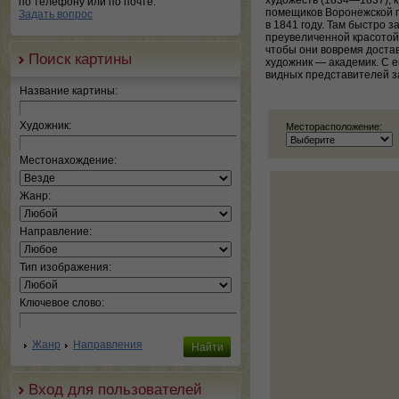
художеств (1834—1837), к
по телефону или по почте.
помещиков Воронежской г
Задать вопрос
в 1841 году. Там быстро 
преувеличенной красотой
чтобы они вовремя достав
Поиск картины
художник — академик. С е
видных представителей з
Название картины:
Художник:
Месторасположение:
Местонахождение:
Жанр:
Направление:
Тип изображения:
Ключевое слово:
Жанр
Направления
Вход для пользователей