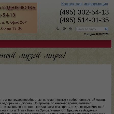
Контактная информация
(495) 302-54-13
(495) 514-01-35
Сегодня 8.08.2026
том, ни трудоспособностью, ни склонностью к добропорядочной жизни.
в одобрение и любовь. Но проходило какое-то время, память о
честве живописцы не переходили размытую грань, отделяющую большой
относится и Пимен Никитич Орлов, ученик К.П. Брюлова в Академии