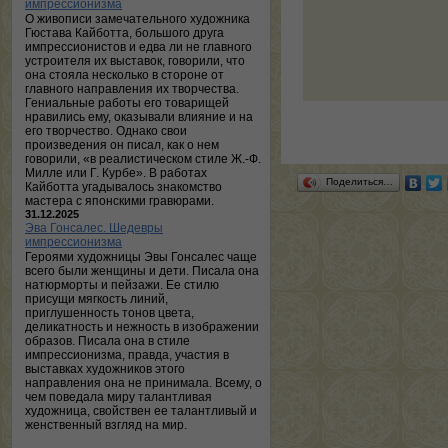
импрессионизма
О живописи замечательного художника
Гюстава Кайботта, большого друга
импрессионистов и едва ли не главного
устроителя их выставок, говорили, что
она стояла несколько в стороне от
главного направления их творчества.
Гениальные работы его товарищей
нравились ему, оказывали влияние и на
его творчество. Однако свои
произведения он писал, как о нем
говорили, «в реалистическом стиле Ж.-Ф.
Милле или Г. Курбе». В работах
Поделиться…
Кайботта угадывалось знакомство
мастера с японскими гравюрами.
31.12.2025
Эва Гонсалес. Шедевры
импрессионизма
Героями художницы Эвы Гонсалес чаще
всего были женщины и дети. Писала она
натюрморты и пейзажи. Ее стилю
присущи мягкость линий,
приглушенность тонов цвета,
деликатность и нежность в изображении
образов. Писала она в стиле
импрессионизма, правда, участия в
выставках художников этого
направления она не принимала. Всему, о
чем поведала миру талантливая
художница, свойствен ее талантливый и
женственный взгляд на мир.