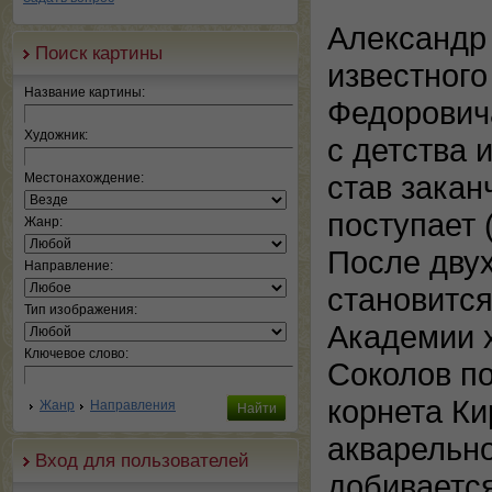
Александр
Поиск картины
известного
Название картины:
Федорович
Художник:
с детства 
став закан
Местонахождение:
поступает 
Жанр:
После двух
Направление:
становитс
Тип изображения:
Академии х
Ключевое слово:
Соколов по
корнета Ки
Жанр
Направления
акварельно
Вход для пользователей
добивается