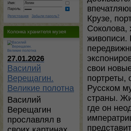
Имя:
впечатляющ
Пароль:
Крузе, пор
Регистрация
Забыли пароль?
Соколова, 
Колонка хранителя музея
живописи. 
передвижны
экспониров
27.01.2026
Василий
свои новы
Верещагин.
портреты, 
Великие полотна
Русском му
страны. Ж
Василий
где он нео
Верещагин
императри
прославлял в
представит
своих картинах