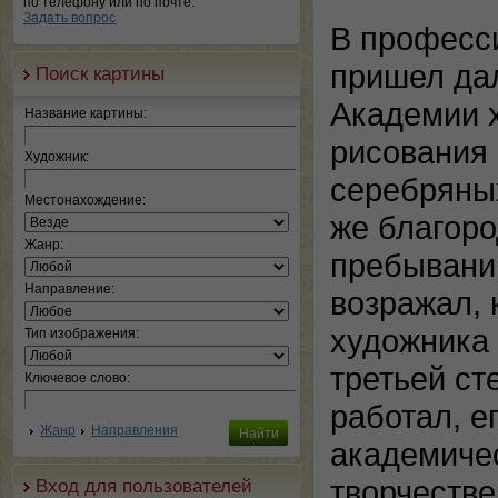
по телефону или по почте.
Задать вопрос
В професс
пришел дал
Поиск картины
Академии х
Название картины:
рисования 
Художник:
серебряны
Местонахождение:
же благор
Жанр:
пребывании
Направление:
возражал, 
художника 
Тип изображения:
третьей ст
Ключевое слово:
работал, е
Жанр
Направления
академиче
творчестве
Вход для пользователей