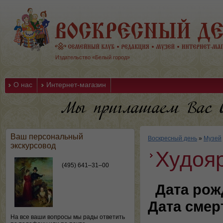
Издательство «Белый город»
О нас
Интернет-магазин
Ваш персональный
Воскресный день
»
Музей
экскурсовод
Худоя
(495) 641–31–00
Дата рож
Дата смер
На все ваши вопросы мы рады ответить