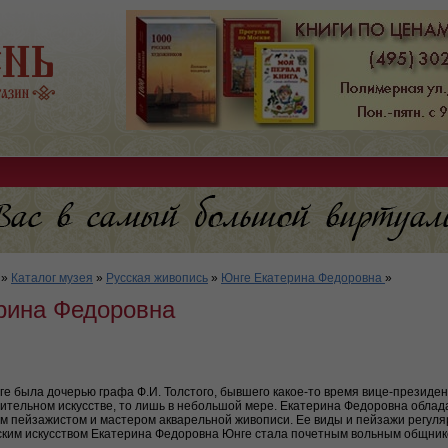
»
Каталог музея
»
Русская живопись
»
Юнге Екатерина Федоровна
»
рина Федоровна
е была дочерью графа Ф.И. Толстого, бывшего какое-то время вице-президен
зительном искусстве, то лишь в небольшой мере. Екатерина Федоровна обла
м пейзажистом и мастером акварельной живописи. Ее виды и пейзажи регуляр
усским искусством Екатерина Федоровна Юнге стала почетным вольным общник