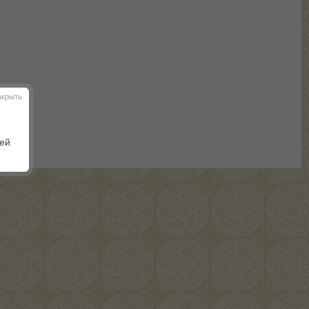
акрыть
шей