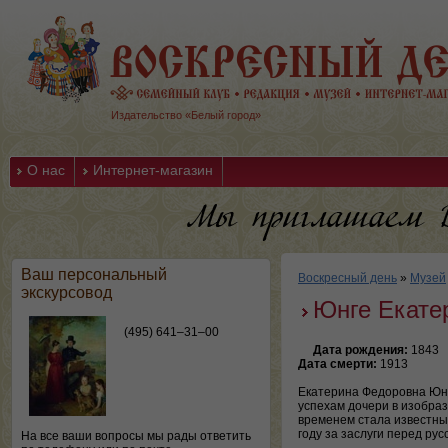
Издательство «Белый город»
О нас
Интернет-магазин
Ваш персональный
Воскресный день
»
Музей
экскурсовод
Юнге Екате
(495) 641–31–00
Дата рождения:
1843
Дата смерти:
1913
Екатерина Федоровна Юнг
успехам дочери в изобра
временем стала известны
году за заслуги перед р
На все ваши вопросы мы рады ответить