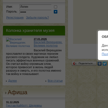
Имя:
Пароль:
Регистрация
Забыли пароль?
Колонка хранителя музея
ОБ
27.01.2026
Василий Верещагин.
Дан
Великие полотна
исп
Василий Верещагин
прославлял в своих картинах героизм
Пол
русского солдата. Художник не любил
писать эффектных военных сражений.
Поделиться…
Он считал войну огромным злом,
которое привносит в жизнь людей
разруху и смерть, и его полотна именно
так войну и показывают.
Далее
Все статьи
Афиша
31.12.2025
Гюстав Кайботт. Шедевры