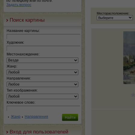
по телефону или по почте.
Задать вопрос
Месторасположение:
Поиск картины
Название картины:
Художник:
Местонахождение:
Жанр:
Направление:
Тип изображения:
Ключевое слово:
Жанр
Направления
Вход для пользователей