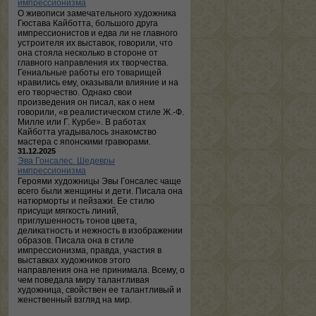
импрессионизма
О живописи замечательного художника
Гюстава Кайботта, большого друга
импрессионистов и едва ли не главного
устроителя их выставок, говорили, что
она стояла несколько в стороне от
главного направления их творчества.
Гениальные работы его товарищей
нравились ему, оказывали влияние и на
его творчество. Однако свои
произведения он писал, как о нем
говорили, «в реалистическом стиле Ж.-Ф.
Милле или Г. Курбе». В работах
Кайботта угадывалось знакомство
мастера с японскими гравюрами.
31.12.2025
Эва Гонсалес. Шедевры
импрессионизма
Героями художницы Эвы Гонсалес чаще
всего были женщины и дети. Писала она
натюрморты и пейзажи. Ее стилю
присущи мягкость линий,
приглушенность тонов цвета,
деликатность и нежность в изображении
образов. Писала она в стиле
импрессионизма, правда, участия в
выставках художников этого
направления она не принимала. Всему, о
чем поведала миру талантливая
художница, свойствен ее талантливый и
женственный взгляд на мир.