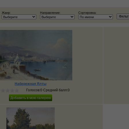
Жанр:
Направление:
Сортировка:
Набережная Ялты
Голосов:0 Средний балл:0