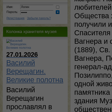
любителей
Имя:
Пароль:
Общества х
Регистрация
Забыли пароль?
получили и
Спасителя 
Колонка хранителя музея
Вагнера и 
(1889), Св
27.01.2026
Вагнера, П
Василий
генерал-ад
Верещагин.
Позилиппо,
Великие полотна
одной живо
Василий
памятника 
Верещагин
здания Муз
прославлял в
обществен