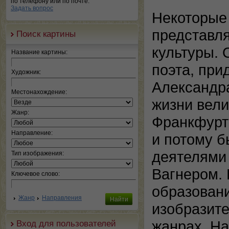
по телефону или по почте.
Задать вопрос
Некоторые
представля
Поиск картины
культуры. 
Название картины:
поэта, при
Художник:
Александра
Местонахождение:
жизни вели
Жанр:
Франкфурте
Направление:
и потому 
деятелями 
Тип изображения:
Вагнером. 
Ключевое слово:
образован
Жанр
Направления
изобразите
жанрах. Н
Вход для пользователей