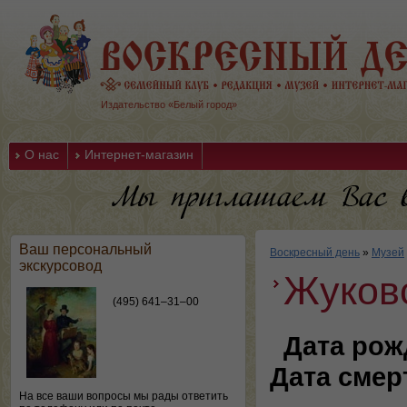
Издательство «Белый город»
О нас
Интернет-магазин
Ваш персональный
Воскресный день
»
Музей
экскурсовод
Жуков
(495) 641–31–00
Дата рож
Дата смер
На все ваши вопросы мы рады ответить