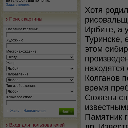
по телефону или по почте.
Задать вопрос
Хотя роди
рисовальщи
Поиск картины
Ирбите, а 
Название картины:
Туринске, 
Художник:
этом сибир
Местонахождение:
произведен
Жанр:
находятся 
Направление:
Колганов п
время преб
Тип изображения:
Сюжеты сво
Ключевое слово:
известными
Жанр
Направления
Памятник г
др. Извест
Вход для пользователей