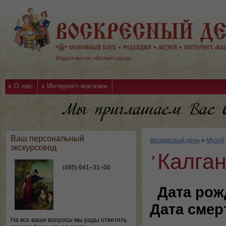
Издательство «Белый город»
О нас
Интернет-магазин
Ваш персональный
Воскресный день
»
Музей
экскурсовод
Калга
(495) 641–31–00
Дата рож
Дата смер
На все ваши вопросы мы рады ответить