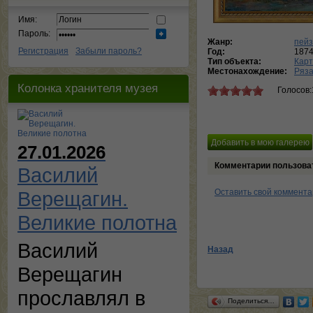
Имя:
Пароль:
Жанр:
пей
Регистрация
Забыли пароль?
Год:
187
Тип объекта:
Кар
Местонахождение:
Ряза
Колонка хранителя музея
Голосов:
27.01.2026
Комментарии пользова
Василий
Верещагин.
Оставить свой коммент
Великие полотна
Василий
Назад
Верещагин
прославлял в
Поделиться…