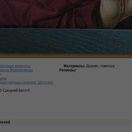
гиозная живопись
Материалы:
Дерево, темпера
ерное Возрождение
Размеры:
0
тина
дарственная галерея, Штутгарт
:0 Средний балл:0
телей