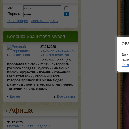
Имя:
Пароль:
Регистрация
Забыли пароль?
Колонка хранителя музея
ОБ
27.01.2026
Василий Верещагин.
Дан
Великие полотна
исп
Василий Верещагин
прославлял в своих картинах героизм
Пол
русского солдата. Художник не любил
писать эффектных военных сражений.
Он считал войну огромным злом,
которое привносит в жизнь людей
разруху и смерть, и его полотна именно
так войну и показывают.
Далее
Все статьи
Афиша
31.12.2025
Гюстав Кайботт. Шедевры