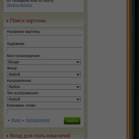
по телефону или по почте.
Задать вопрос
Поиск картины
Название картины:
Художник:
Местонахождение:
Жанр:
Направление:
Тип изображения:
Ключевое слово:
Жанр
Направления
Вход для пользователей