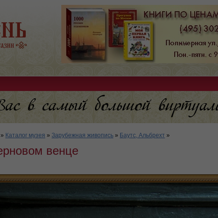
»
Каталог музея
»
Зарубежная живопись
»
Баутс, Альбрехт
»
терновом венце