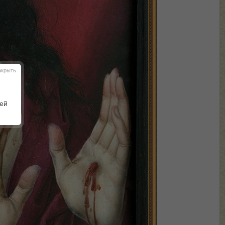
акрыть
шей