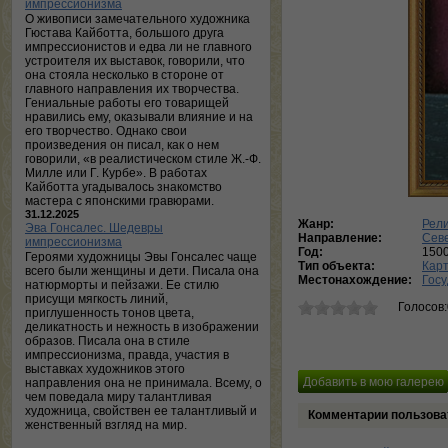
импрессионизма
О живописи замечательного художника
Гюстава Кайботта, большого друга
импрессионистов и едва ли не главного
устроителя их выставок, говорили, что
она стояла несколько в стороне от
главного направления их творчества.
Гениальные работы его товарищей
нравились ему, оказывали влияние и на
его творчество. Однако свои
произведения он писал, как о нем
говорили, «в реалистическом стиле Ж.-Ф.
Милле или Г. Курбе». В работах
Кайботта угадывалось знакомство
мастера с японскими гравюрами.
31.12.2025
Жанр:
Рели
Эва Гонсалес. Шедевры
Направление:
Сев
импрессионизма
Год:
150
Героями художницы Эвы Гонсалес чаще
Тип объекта:
Кар
всего были женщины и дети. Писала она
Местонахождение:
Госу
натюрморты и пейзажи. Ее стилю
присущи мягкость линий,
Голосов
приглушенность тонов цвета,
деликатность и нежность в изображении
образов. Писала она в стиле
импрессионизма, правда, участия в
выставках художников этого
направления она не принимала. Всему, о
чем поведала миру талантливая
художница, свойствен ее талантливый и
Комментарии пользова
женственный взгляд на мир.