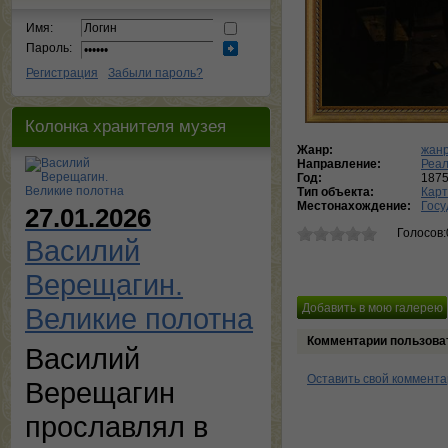
Имя:
Пароль:
Регистрация
Забыли пароль?
Колонка хранителя музея
Жанр:
жанр
Направление:
Реа
Год:
187
Тип объекта:
Кар
Местонахождение:
Госу
27.01.2026
Голосов:
Василий
Верещагин.
Великие полотна
Комментарии пользова
Василий
Оставить свой коммент
Верещагин
прославлял в