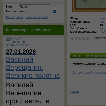
Имя:
Пароль:
Регистрация
Забыли пароль?
Жанр:
жанр
Направление:
Реа
Год:
188
Тип объекта:
Кар
Колонка хранителя музея
Местонахождение:
Госу
Голосов:
27.01.2026
Василий
Комментарии пользова
Верещагин.
Оставить свой коммент
Великие полотна
Василий
Верещагин
Назад
прославлял в