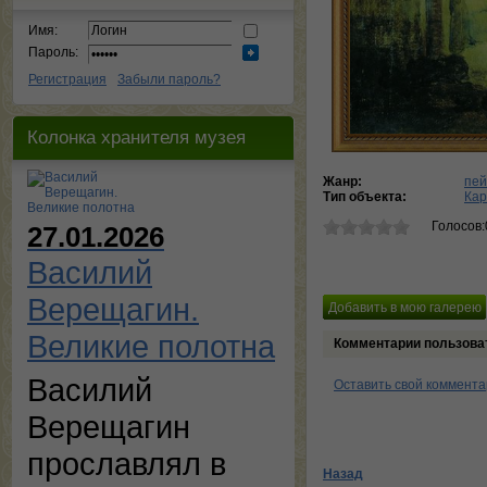
Имя:
Пароль:
Регистрация
Забыли пароль?
Колонка хранителя музея
Жанр:
пей
Тип объекта:
Кар
Голосов:
27.01.2026
Василий
Верещагин.
Великие полотна
Комментарии пользова
Василий
Оставить свой коммент
Верещагин
прославлял в
Назад