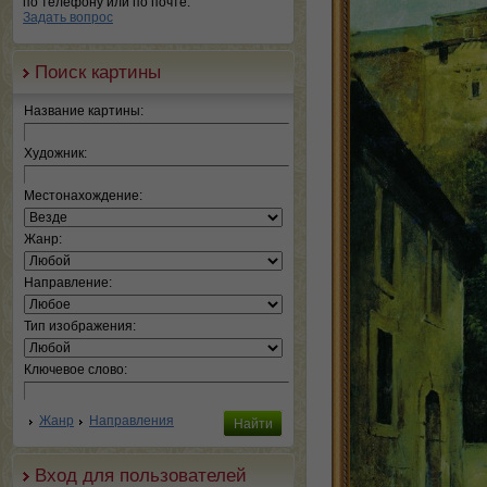
по телефону или по почте.
Задать вопрос
Поиск картины
Название картины:
Художник:
Местонахождение:
Жанр:
Направление:
Тип изображения:
Ключевое слово:
Жанр
Направления
Вход для пользователей