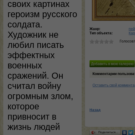
своих картинах
героизм русского
солдата.
Жанр:
пей
Художник не
Тип объекта:
Кар
Голосов:
любил писать
эффектных
военных
сражений. Он
Комментарии пользова
считал войну
Оставить свой коммент
огромным злом,
которое
Назад
привносит в
жизнь людей
Поделиться…