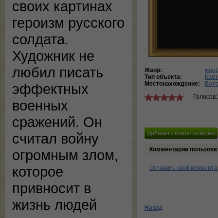
своих картинах
героизм русского
солдата.
Художник не
любил писать
Жанр:
жанр
Тип объекта:
Кар
Местонахождение:
Воло
эффектных
Голосов:
военных
сражений. Он
считал войну
Комментарии пользова
огромным злом,
которое
Оставить свой коммент
привносит в
жизнь людей
Назад