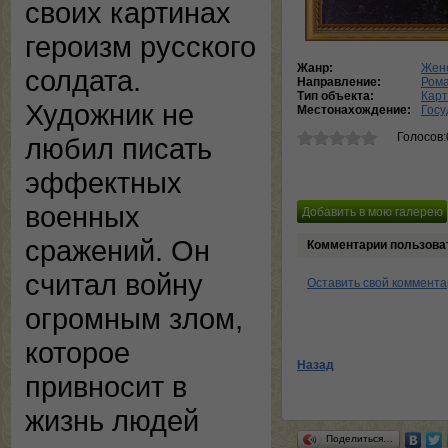
своих картинах
героизм русского
Жанр:
Женс
солдата.
Направление:
Ром
Тип объекта:
Кар
Художник не
Местонахождение:
Госу
Голосов:
любил писать
эффектных
военных
сражений. Он
Комментарии пользова
считал войну
Оставить свой коммент
огромным злом,
которое
Назад
привносит в
жизнь людей
Поделиться…