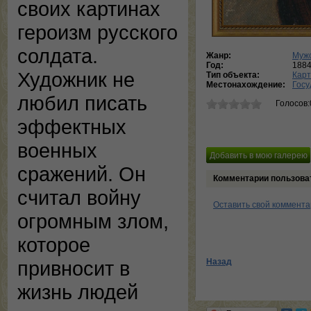
своих картинах
героизм русского
солдата.
Жанр:
Мужс
Год:
188
Художник не
Тип объекта:
Кар
Местонахождение:
Госу
любил писать
Голосов:
эффектных
военных
сражений. Он
Комментарии пользова
считал войну
Оставить свой коммент
огромным злом,
которое
привносит в
Назад
жизнь людей