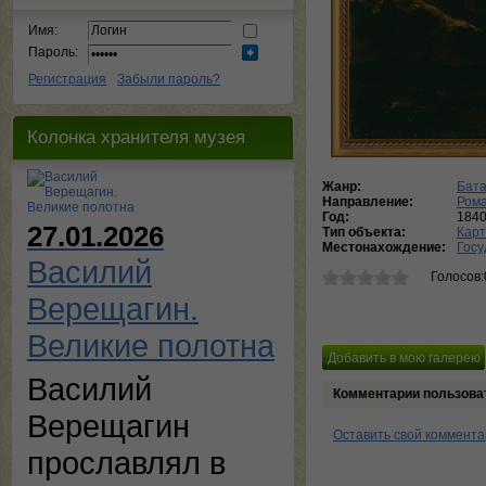
Имя:
Пароль:
Регистрация
Забыли пароль?
Колонка хранителя музея
Жанр:
Бат
Направление:
Ром
Год:
184
27.01.2026
Тип объекта:
Кар
Местонахождение:
Госу
Василий
Голосов:
Верещагин.
Великие полотна
Василий
Комментарии пользова
Верещагин
Оставить свой коммент
прославлял в