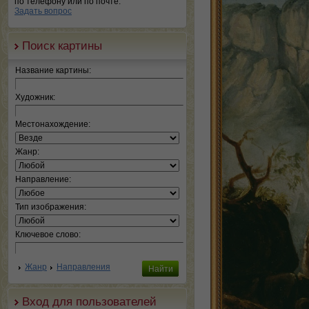
по телефону или по почте.
Задать вопрос
Поиск картины
Название картины:
Художник:
Местонахождение:
Жанр:
Направление:
Тип изображения:
Ключевое слово:
Жанр
Направления
Вход для пользователей