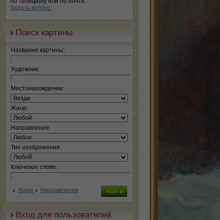
по телефону или по почте.
Задать вопрос
Поиск картины
Название картины:
Художник:
Местонахождение:
Жанр:
Направление:
Тип изображения:
Ключевое слово:
Жанр
Направления
Вход для пользователей