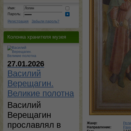
Имя:
Пароль:
Регистрация
Забыли пароль?
Колонка хранителя музея
27.01.2026
Василий
Верещагин.
Великие полотна
Василий
Верещагин
прославлял в
Жанр:
Рели
Направление:
Ран