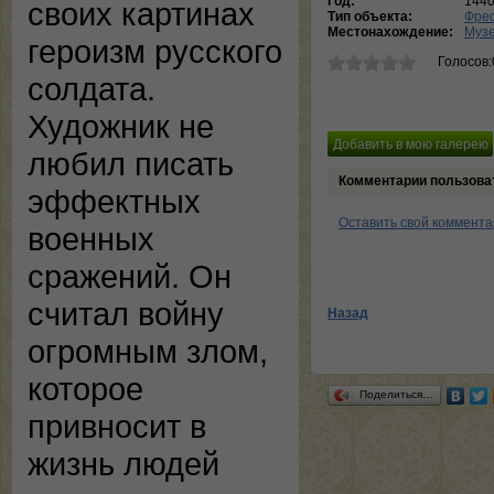
Год:
144
своих картинах
Тип объекта:
Фре
Местонахождение:
Музе
героизм русского
Голосов:
солдата.
Художник не
любил писать
Комментарии пользова
эффектных
Оставить свой коммент
военных
сражений. Он
считал войну
Назад
огромным злом,
которое
Поделиться…
привносит в
жизнь людей