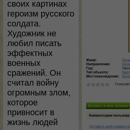
своих картинах
героизм русского
солдата.
Художник не
любил писать
эффектных
военных
Жанр:
Рели
Направление:
Нео
Год:
Окол
сражений. Он
Тип объекта:
Кар
Местонахождение:
Музе
считал войну
Голосов:
огромным злом,
которое
привносит в
Комментарии пользова
жизнь людей
Оставить свой коммент