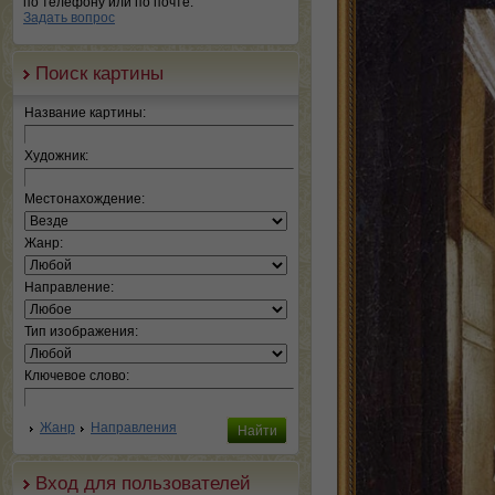
по телефону или по почте.
Задать вопрос
Поиск картины
Название картины:
Художник:
Местонахождение:
Жанр:
Направление:
Тип изображения:
Ключевое слово:
Жанр
Направления
Вход для пользователей