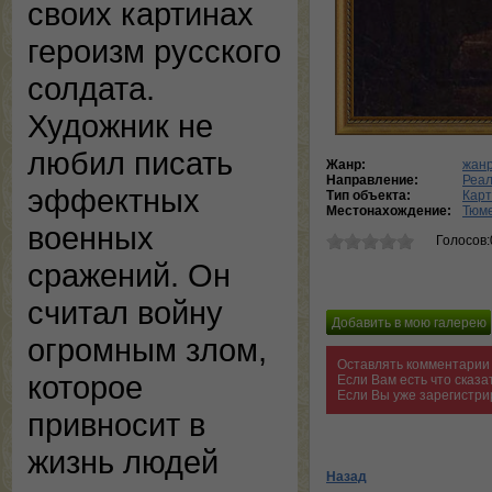
своих картинах
героизм русского
солдата.
Художник не
любил писать
Жанр:
жанр
Направление:
Реа
эффектных
Тип объекта:
Кар
Местонахождение:
Тюме
военных
Голосов:
сражений. Он
считал войну
огромным злом,
Оставлять комментарии 
которое
Если Вам есть что сказ
Если Вы уже зарегистри
привносит в
жизнь людей
Назад