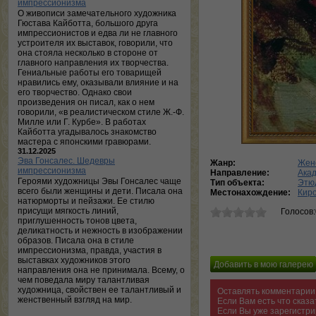
импрессионизма
О живописи замечательного художника
Гюстава Кайботта, большого друга
импрессионистов и едва ли не главного
устроителя их выставок, говорили, что
она стояла несколько в стороне от
главного направления их творчества.
Гениальные работы его товарищей
нравились ему, оказывали влияние и на
его творчество. Однако свои
произведения он писал, как о нем
говорили, «в реалистическом стиле Ж.-Ф.
Милле или Г. Курбе». В работах
Кайботта угадывалось знакомство
мастера с японскими гравюрами.
31.12.2025
Эва Гонсалес. Шедевры
Жанр:
Жен
импрессионизма
Направление:
Ака
Героями художницы Эвы Гонсалес чаще
Тип объекта:
Этю
всего были женщины и дети. Писала она
Местонахождение:
Киро
натюрморты и пейзажи. Ее стилю
присущи мягкость линий,
Голосов
приглушенность тонов цвета,
деликатность и нежность в изображении
образов. Писала она в стиле
импрессионизма, правда, участия в
выставках художников этого
направления она не принимала. Всему, о
чем поведала миру талантливая
художница, свойствен ее талантливый и
Оставлять комментарии 
женственный взгляд на мир.
Если Вам есть что сказ
Если Вы уже зарегистри