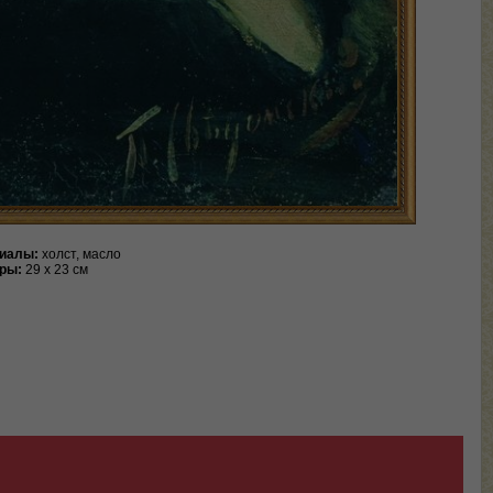
иалы:
холст, масло
ры:
29 х 23 см