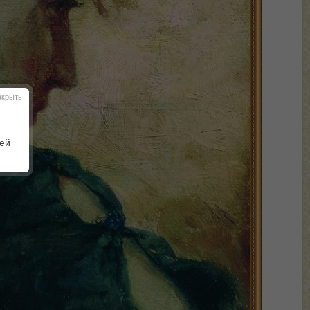
акрыть
шей