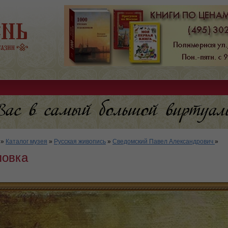
»
Каталог музея
»
Русская живопись
»
Сведомский Павел Александрович
»
ловка