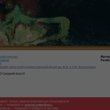
ский портрет
Матер
демизм
Разме
д
вский областной художественный музей им. В.М. и А.М. Васнецовых
:0 Средний балл:0
могут только зарегистрированные пользователи.
ать — пожалуйста
зарегистрируйтесь
.
рованы — пожалуйста войдите в систему.