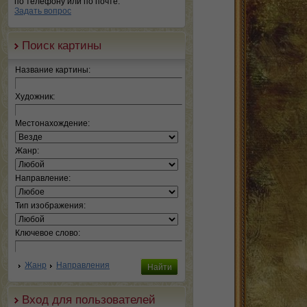
по телефону или по почте.
Задать вопрос
Поиск картины
Название картины:
Художник:
Местонахождение:
Жанр:
Направление:
Тип изображения:
Ключевое слово:
Жанр
Направления
Вход для пользователей