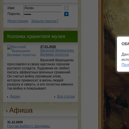
Имя:
Пароль:
Регистрация
Забыли пароль?
Колонка хранителя музея
ОБ
27.01.2026
Василий Верещагин.
Дан
Великие полотна
исп
Василий Верещагин
прославлял в своих картинах героизм
Пол
русского солдата. Художник не любил
писать эффектных военных сражений.
Он считал войну огромным злом,
которое привносит в жизнь людей
разруху и смерть, и его полотна именно
так войну и показывают.
Далее
Все статьи
Афиша
31.12.2025
Гюстав Кайботт. Шедевры