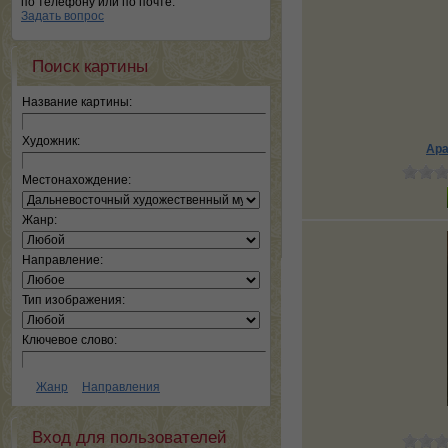
по телефону или по почте.
Задать вопрос
Поиск картины
Название картины:
Художник:
Ара
Местонахождение:
Жанр:
Направление:
Тип изображения:
Ключевое слово:
Жанр
Направления
Вход для пользователей