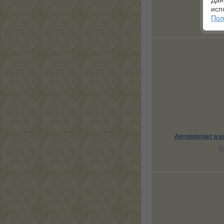
Дан
исп
Пол
Автопортрет в к