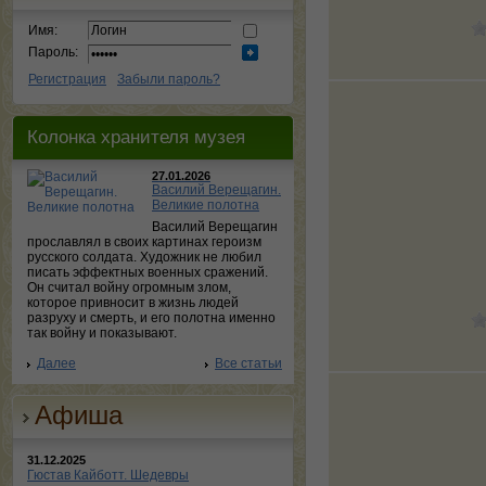
Имя:
Пароль:
Регистрация
Забыли пароль?
Колонка хранителя музея
27.01.2026
Василий Верещагин.
Великие полотна
Василий Верещагин
прославлял в своих картинах героизм
русского солдата. Художник не любил
писать эффектных военных сражений.
Он считал войну огромным злом,
которое привносит в жизнь людей
разруху и смерть, и его полотна именно
так войну и показывают.
Далее
Все статьи
Афиша
31.12.2025
Гюстав Кайботт. Шедевры