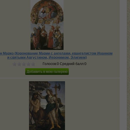
н Марко (Коронование Марии с ангелами, евангелистом Иоанном
и святыми Августином, Иеронимом, Элигием)
Голосов:0 Средний балл:0