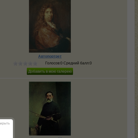
Автопортрет
Голосов:0 Средний балл:0
акрыть