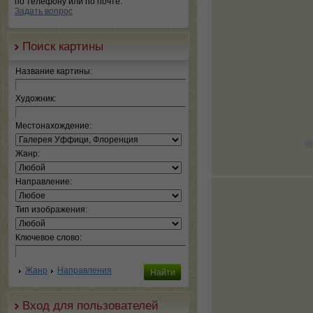
по телефону или по почте.
Задать вопрос
Поиск картины
Название картины:
Художник:
Местонахождение:
Жанр:
Направление:
Тип изображения:
Ключевое слово:
Жанр
Направления
Вход для пользователей