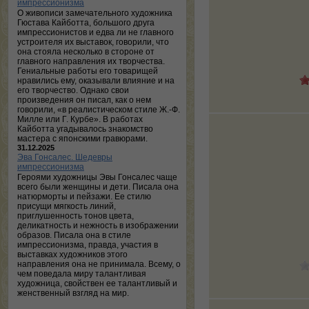
импрессионизма
О живописи замечательного художника
Гюстава Кайботта, большого друга
импрессионистов и едва ли не главного
устроителя их выставок, говорили, что
она стояла несколько в стороне от
главного направления их творчества.
Гениальные работы его товарищей
нравились ему, оказывали влияние и на
его творчество. Однако свои
произведения он писал, как о нем
говорили, «в реалистическом стиле Ж.-Ф.
Милле или Г. Курбе». В работах
Кайботта угадывалось знакомство
мастера с японскими гравюрами.
31.12.2025
Эва Гонсалес. Шедевры
импрессионизма
Героями художницы Эвы Гонсалес чаще
всего были женщины и дети. Писала она
натюрморты и пейзажи. Ее стилю
присущи мягкость линий,
приглушенность тонов цвета,
деликатность и нежность в изображении
образов. Писала она в стиле
импрессионизма, правда, участия в
выставках художников этого
направления она не принимала. Всему, о
чем поведала миру талантливая
художница, свойствен ее талантливый и
женственный взгляд на мир.