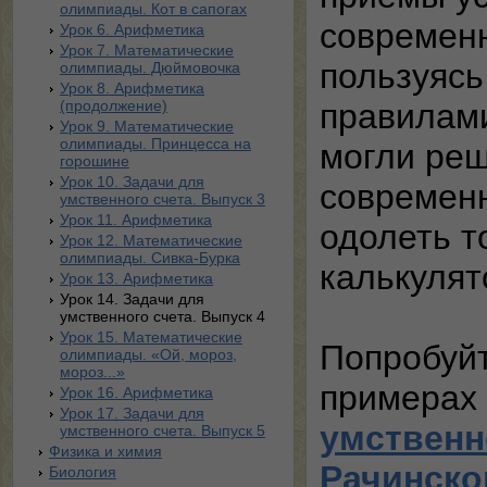
олимпиады. Кот в сапогах
современн
Урок 6. Арифметика
Урок 7. Математические
пользуяс
олимпиады. Дюймовочка
Урок 8. Арифметика
(продолжение)
правилами
Урок 9. Математические
олимпиады. Принцесса на
могли реш
горошине
Урок 10. Задачи для
современ
умственного счета. Выпуск 3
Урок 11. Арифметика
одолеть т
Урок 12. Математические
олимпиады. Сивка-Бурка
калькулят
Урок 13. Арифметика
Урок 14. Задачи для
умственного счета. Выпуск 4
Урок 15. Математические
Попробуйт
олимпиады. «Ой, мороз,
мороз...»
примерах 
Урок 16. Арифметика
Урок 17. Задачи для
умственно
умственного счета. Выпуск 5
Физика и химия
Рачинско
Биология