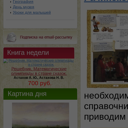
География
День музея
Уроки для малышей
Книга недели
Решебник. Математические
олимпиады в стране сказок.
Астахов А. Ю., Астахова Н. В.
700 руб.
Картина дня
необходим
справочни
приводим